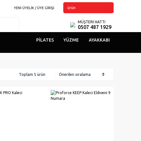
ürün
YENİ ÜYELİK / ÜYE GİRİŞİ
MÜŞTERİ HATTI
0507 487 1929
PILATES
YÜZME
AYAKKABI
Toplam 5 ürün