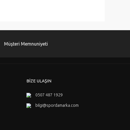
Müşteri Memnuniyeti
BİZE ULAŞIN
0507 487 1929
bilgi@spordamarka.com