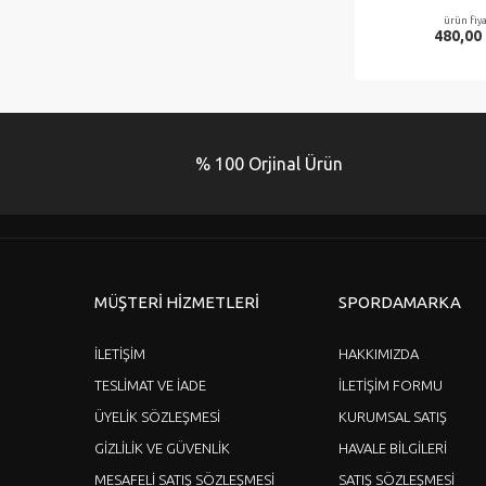
ürün fiya
480,00
% 100 Orjinal Ürün
MÜŞTERİ HİZMETLERİ
SPORDAMARKA
İLETİŞİM
HAKKIMIZDA
TESLİMAT VE İADE
İLETİŞİM FORMU
ÜYELİK SÖZLEŞMESİ
KURUMSAL SATIŞ
GİZLİLİK VE GÜVENLİK
HAVALE BİLGİLERİ
MESAFELİ SATIŞ SÖZLEŞMESİ
SATIŞ SÖZLEŞMESİ