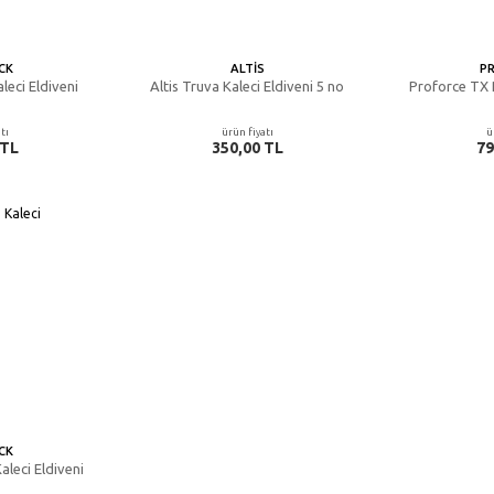
CK
ALTIS
P
leci Eldiveni
Altis Truva Kaleci Eldiveni 5 no
Proforce TX 
tı
ürün fiyatı
ü
 TL
350,00 TL
79
CK
aleci Eldiveni