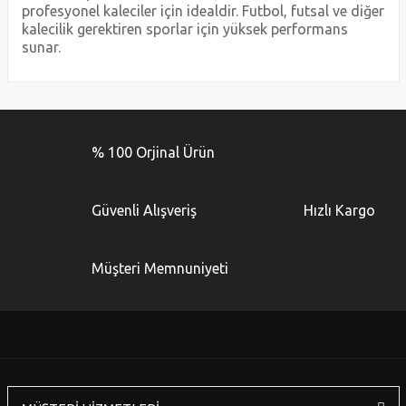
profesyonel kaleciler için idealdir. Futbol, futsal ve diğer
kalecilik gerektiren sporlar için yüksek performans
sunar.
Bu ürünün fiyat bilgisi, resim, ürün açıklamalarında ve diğer
konularda yetersiz gördüğünüz noktaları öneri formunu
Bu ürüne ilk yorumu siz yapın!
kullanarak tarafımıza iletebilirsiniz.
% 100 Orjinal Ürün
Görüş ve önerileriniz için teşekkür ederiz.
Yorum Yaz
Ürün resmi kalitesiz, bozuk veya görüntülenemiyor.
Güvenli Alışveriş
Hızlı Kargo
Ürün açıklamasında eksik bilgiler bulunuyor.
Ürün bilgilerinde hatalar bulunuyor.
Müşteri Memnuniyeti
Ürün fiyatı diğer sitelerden daha pahalı.
Bu ürüne benzer farklı alternatifler olmalı.