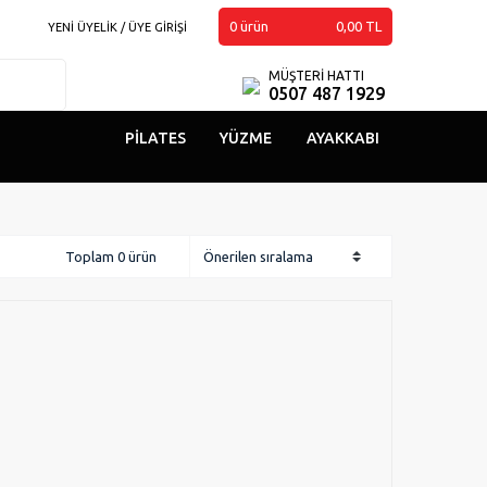
0
ürün
0,00 TL
YENİ ÜYELİK / ÜYE GİRİŞİ
MÜŞTERİ HATTI
0507 487 1929
PILATES
YÜZME
AYAKKABI
Toplam 0 ürün