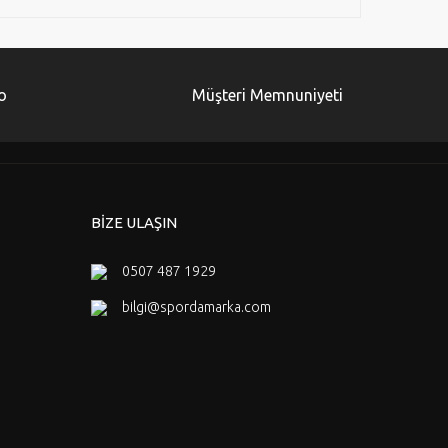
o
Müşteri Memnuniyeti
BİZE ULAŞIN
0507 487 1929
bilgi@spordamarka.com