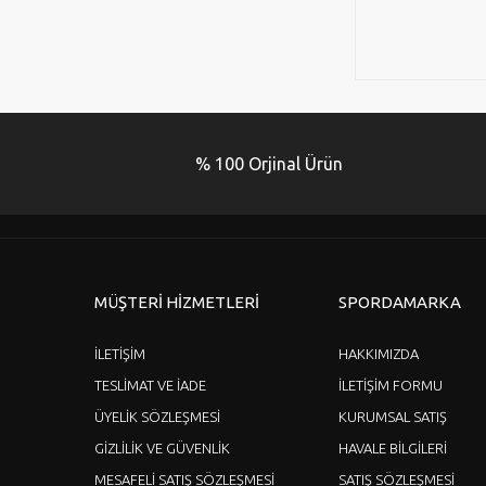
% 100 Orjinal Ürün
MÜŞTERİ HİZMETLERİ
SPORDAMARKA
İLETİŞİM
HAKKIMIZDA
TESLİMAT VE İADE
İLETİŞİM FORMU
ÜYELİK SÖZLEŞMESİ
KURUMSAL SATIŞ
GİZLİLİK VE GÜVENLİK
HAVALE BİLGİLERİ
MESAFELİ SATIŞ SÖZLEŞMESİ
SATIŞ SÖZLEŞMESİ