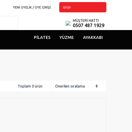
ürün
YENİ ÜYELİK / ÜYE GİRİŞİ
MÜŞTERİ HATTI
0507 487 1929
PILATES
YÜZME
AYAKKABI
Toplam 0 ürün