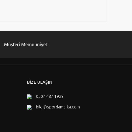
Müşteri Memnuniyeti
BİZE ULAŞIN
0507 487 1929
bilgi@spordamarka.com