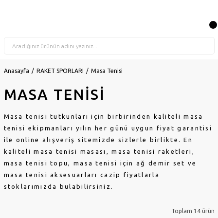
Anasayfa
RAKET SPORLARI
Masa Tenisi
MASA TENİSİ
Masa tenisi tutkunları için birbirinden kaliteli
masa
tenisi
ekipmanları yılın her günü uygun fiyat garantisi
ile online alışveriş sitemizde sizlerle birlikte. En
kaliteli
masa
tenisi
masası, masa tenisi raketleri,
masa tenisi topu,
masa tenisi için
ağ
demir
set
ve
masa tenisi
aksesuarları
cazip fiyatlarla
stoklarımızda bulabilirsiniz.
Toplam 14 ürün