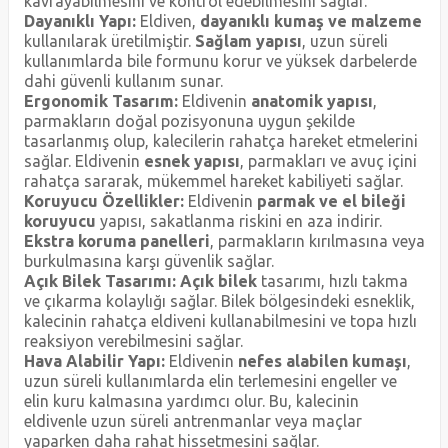
kavrayabilmesini ve kontrol edebilmesini sağlar.
Dayanıklı Yapı:
Eldiven,
dayanıklı kumaş ve malzeme
kullanılarak üretilmiştir.
Sağlam yapısı
, uzun süreli
kullanımlarda bile formunu korur ve yüksek darbelerde
dahi güvenli kullanım sunar.
Ergonomik Tasarım:
Eldivenin
anatomik yapısı
,
parmakların doğal pozisyonuna uygun şekilde
tasarlanmış olup, kalecilerin rahatça hareket etmelerini
sağlar. Eldivenin
esnek yapısı
, parmakları ve avuç içini
rahatça sararak, mükemmel hareket kabiliyeti sağlar.
Koruyucu Özellikler:
Eldivenin
parmak ve el bileği
koruyucu
yapısı, sakatlanma riskini en aza indirir.
Ekstra koruma panelleri
, parmakların kırılmasına veya
burkulmasına karşı güvenlik sağlar.
Açık Bilek Tasarımı:
Açık bilek
tasarımı, hızlı takma
ve çıkarma kolaylığı sağlar. Bilek bölgesindeki esneklik,
kalecinin rahatça eldiveni kullanabilmesini ve topa hızlı
reaksiyon verebilmesini sağlar.
Hava Alabilir Yapı:
Eldivenin
nefes alabilen kumaşı
,
uzun süreli kullanımlarda elin terlemesini engeller ve
elin kuru kalmasına yardımcı olur. Bu, kalecinin
eldivenle uzun süreli antrenmanlar veya maçlar
yaparken daha rahat hissetmesini sağlar.