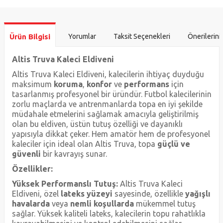
Ürün Bilgisi
Yorumlar
Taksit Seçenekleri
Önerilerini
Altis Truva Kaleci Eldiveni
Altis Truva Kaleci Eldiveni, kalecilerin ihtiyaç duyduğu
maksimum
koruma
,
konfor
ve
performans
için
tasarlanmış profesyonel bir üründür. Futbol kalecilerinin
zorlu maçlarda ve antrenmanlarda topa en iyi şekilde
müdahale etmelerini sağlamak amacıyla geliştirilmiş
olan bu eldiven, üstün tutuş özelliği ve dayanıklı
yapısıyla dikkat çeker. Hem amatör hem de profesyonel
kaleciler için ideal olan Altis Truva, topa
güçlü ve
güvenli
bir kavrayış sunar.
Özellikler:
Yüksek Performanslı Tutuş:
Altis Truva Kaleci
Eldiveni, özel
lateks yüzeyi
sayesinde, özellikle
yağışlı
havalarda
veya
nemli koşullarda
mükemmel tutuş
sağlar. Yüksek kaliteli lateks, kalecilerin topu rahatlıkla