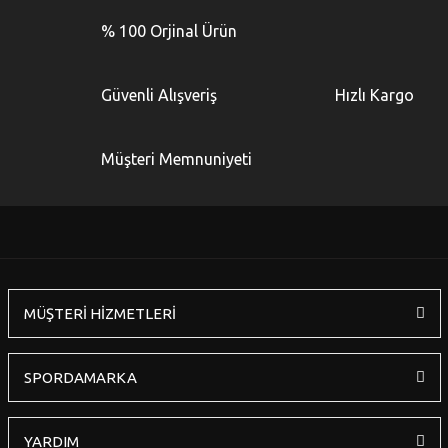
Bu ürüne ilk yorumu siz yapın!
kullanarak tarafımıza iletebilirsiniz.
% 100 Orjinal Ürün
Görüş ve önerileriniz için teşekkür ederiz.
Yorum Yaz
Ürün resmi kalitesiz, bozuk veya görüntülenemiyor.
Güvenli Alışveriş
Hızlı Kargo
Ürün açıklamasında eksik bilgiler bulunuyor.
Ürün bilgilerinde hatalar bulunuyor.
Müşteri Memnuniyeti
Ürün fiyatı diğer sitelerden daha pahalı.
Bu ürüne benzer farklı alternatifler olmalı.
MÜŞTERİ HİZMETLERİ
Gönder
SPORDAMARKA
YARDIM