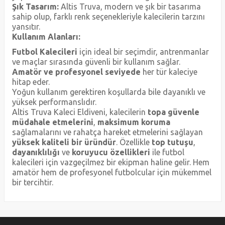
Şık Tasarım:
Altis Truva, modern ve şık bir tasarıma
sahip olup, farklı renk seçenekleriyle kalecilerin tarzını
yansıtır.
Kullanım Alanları:
Futbol Kalecileri
için ideal bir seçimdir, antrenmanlar
ve maçlar sırasında güvenli bir kullanım sağlar.
Amatör ve profesyonel seviyede
her tür kaleciye
hitap eder.
Yoğun kullanım gerektiren koşullarda bile dayanıklı ve
yüksek performanslıdır.
Altis Truva Kaleci Eldiveni, kalecilerin
topa güvenle
müdahale etmelerini
,
maksimum koruma
sağlamalarını ve rahatça hareket etmelerini sağlayan
yüksek kaliteli bir üründür
. Özellikle
top tutuşu
,
dayanıklılığı
ve
koruyucu özellikleri
ile futbol
kalecileri için vazgeçilmez bir ekipman haline gelir. Hem
amatör hem de profesyonel futbolcular için mükemmel
bir tercihtir.
Bu ürünün fiyat bilgisi, resim, ürün açıklamalarında ve diğer
konularda yetersiz gördüğünüz noktaları öneri formunu