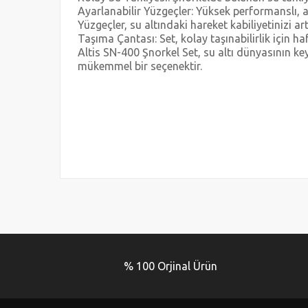
Ayarlanabilir Yüzgeçler: Yüksek performanslı, a
Yüzgeçler, su altındaki hareket kabiliyetinizi art
Taşıma Çantası: Set, kolay taşınabilirlik için hafi
Altis SN-400 Şnorkel Set, su altı dünyasının key
mükemmel bir seçenektir.
Bu ürünün fiyat bilgisi, resim, ürün açıklamalarında ve 
Görüş ve önerileriniz için teşekkür ederiz.
Ürün resmi kalitesiz, bozuk veya görüntülenemiyor.
Ürün açıklamasında eksik bilgiler bulunuyor.
% 100 Orjinal Ürün
Ürün bilgilerinde hatalar bulunuyor.
Ürün fiyatı diğer sitelerden daha pahalı.