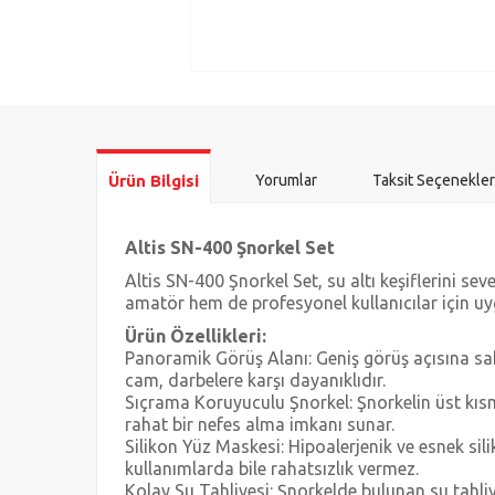
Ürün Bilgisi
Yorumlar
Taksit Seçenekler
Altis SN-400 Şnorkel Set
Altis SN-400 Şnorkel Set, su altı keşiflerini se
amatör hem de profesyonel kullanıcılar için uyg
Ürün Özellikleri:
Panoramik Görüş Alanı: Geniş görüş açısına sah
cam, darbelere karşı dayanıklıdır.
Sıçrama Koruyuculu Şnorkel: Şnorkelin üst kısm
rahat bir nefes alma imkanı sunar.
Silikon Yüz Maskesi: Hipoalerjenik ve esnek si
kullanımlarda bile rahatsızlık vermez.
Kolay Su Tahliyesi: Şnorkelde bulunan su tahli