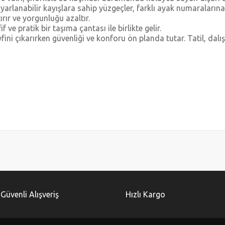
yarlanabilir kayışlara sahip yüzgeçler, farklı ayak numaralarına
ırır ve yorgunluğu azaltır.
f ve pratik bir taşıma çantası ile birlikte gelir.
fini çıkarırken güvenliği ve konforu ön planda tutar. Tatil, dalı
diğer konularda yetersiz gördüğünüz noktaları öneri formunu kullanarak tarafımı
Bu ürüne ilk yorumu siz yapın!
Yorum Yaz
Güvenli Alışveriş
Hızlı Kargo