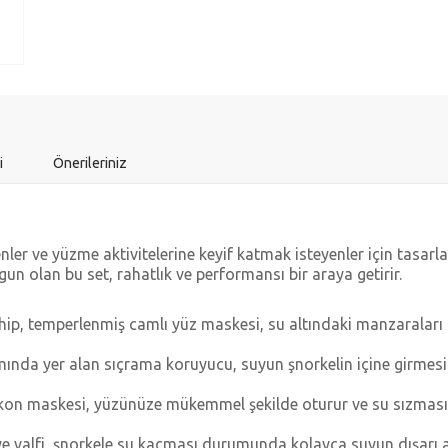
i
Önerileriniz
venler ve yüzme aktivitelerine keyif katmak isteyenler için tasarl
un olan bu set, rahatlık ve performansı bir araya getirir.
ip, temperlenmiş camlı yüz maskesi, su altındaki manzaraları n
ında yer alan sıçrama koruyucu, suyun şnorkelin içine girmesini
likon maskesi, yüzünüze mükemmel şekilde oturur ve su sızması
ye valfi, şnorkele su kaçması durumunda kolayca suyun dışarı a