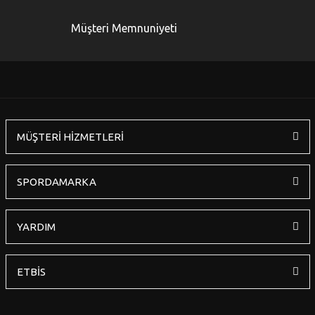
Ürün bilgilerinde hatalar bulunuyor.
Müşteri Memnuniyeti
Ürün fiyatı diğer sitelerden daha pahalı.
Bu ürüne benzer farklı alternatifler olmalı.
MÜŞTERİ HİZMETLERİ
Gönder
SPORDAMARKA
YARDIM
ETBİS