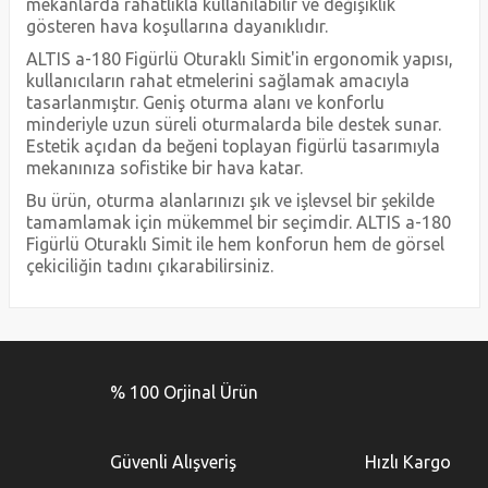
mekanlarda rahatlıkla kullanılabilir ve değişiklik
gösteren hava koşullarına dayanıklıdır.
ALTIS a-180 Figürlü Oturaklı Simit'in ergonomik yapısı,
kullanıcıların rahat etmelerini sağlamak amacıyla
tasarlanmıştır. Geniş oturma alanı ve konforlu
minderiyle uzun süreli oturmalarda bile destek sunar.
Estetik açıdan da beğeni toplayan figürlü tasarımıyla
mekanınıza sofistike bir hava katar.
Bu ürün, oturma alanlarınızı şık ve işlevsel bir şekilde
tamamlamak için mükemmel bir seçimdir. ALTIS a-180
Figürlü Oturaklı Simit ile hem konforun hem de görsel
çekiciliğin tadını çıkarabilirsiniz.
Bu ürünün fiyat bilgisi, resim, ürün açıklamalarında ve diğer
konularda yetersiz gördüğünüz noktaları öneri formunu
Bu ürüne ilk yorumu siz yapın!
kullanarak tarafımıza iletebilirsiniz.
% 100 Orjinal Ürün
Görüş ve önerileriniz için teşekkür ederiz.
Yorum Yaz
Ürün resmi kalitesiz, bozuk veya görüntülenemiyor.
Güvenli Alışveriş
Hızlı Kargo
Ürün açıklamasında eksik bilgiler bulunuyor.