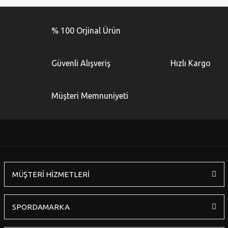
Bu ürünün fiyat bilgisi, resim, ürün açıklamalarında ve diğer
konularda yetersiz gördüğünüz noktaları öneri formunu
Bu ürüne ilk yorumu siz yapın!
kullanarak tarafımıza iletebilirsiniz.
% 100 Orjinal Ürün
Görüş ve önerileriniz için teşekkür ederiz.
Yorum Yaz
Ürün resmi kalitesiz, bozuk veya görüntülenemiyor.
Güvenli Alışveriş
Hızlı Kargo
Ürün açıklamasında eksik bilgiler bulunuyor.
Ürün bilgilerinde hatalar bulunuyor.
Müşteri Memnuniyeti
Ürün fiyatı diğer sitelerden daha pahalı.
Bu ürüne benzer farklı alternatifler olmalı.
MÜŞTERİ HİZMETLERİ
Gönder
SPORDAMARKA