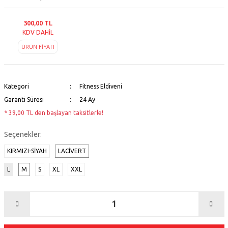
300,00 TL
KDV DAHİL
ÜRÜN FİYATI
Kategori
Fitness Eldiveni
Garanti Süresi
24 Ay
* 39,00 TL den başlayan taksitlerle!
Seçenekler:
KIRMIZI-SIYAH
LACİVERT
L
M
S
XL
XXL