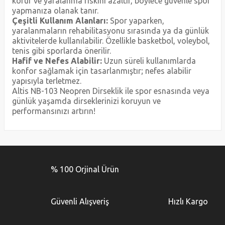
korur ve yaralanma riskini azaltır, böylece güvenle spor
yapmanıza olanak tanır.
Çeşitli Kullanım Alanları:
Spor yaparken,
yaralanmaların rehabilitasyonu sırasında ya da günlük
aktivitelerde kullanılabilir. Özellikle basketbol, voleybol,
tenis gibi sporlarda önerilir.
Hafif ve Nefes Alabilir:
Uzun süreli kullanımlarda
konfor sağlamak için tasarlanmıştır; nefes alabilir
yapısıyla terletmez.
Altis NB-103 Neopren Dirseklik ile spor esnasında veya
günlük yaşamda dirseklerinizi koruyun ve
performansınızı artırın!
Bu ürünün fiyat bilgisi, resim, ürün açıklamalarında ve diğer
konularda yetersiz gördüğünüz noktaları öneri formunu
Bu ürüne ilk yorumu siz yapın!
kullanarak tarafımıza iletebilirsiniz.
% 100 Orjinal Ürün
Görüş ve önerileriniz için teşekkür ederiz.
Yorum Yaz
Ürün resmi kalitesiz, bozuk veya görüntülenemiyor.
Güvenli Alışveriş
Hızlı Kargo
Ürün açıklamasında eksik bilgiler bulunuyor.