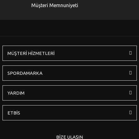
Ürün bilgilerinde hatalar bulunuyor.
Müşteri Memnuniyeti
Ürün fiyatı diğer sitelerden daha pahalı.
Bu ürüne benzer farklı alternatifler olmalı.
MÜŞTERİ HİZMETLERİ
Gönder
SPORDAMARKA
YARDIM
ETBİS
BİZE ULAŞIN