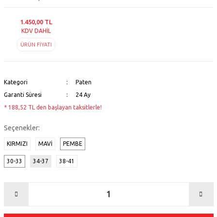
1.450,00 TL
KDV DAHİL
ÜRÜN FİYATI
Kategori
Paten
Garanti Süresi
24 Ay
* 188,52 TL den başlayan taksitlerle!
Seçenekler:
KIRMIZI
MAVİ
PEMBE
30-33
34-37
38-41