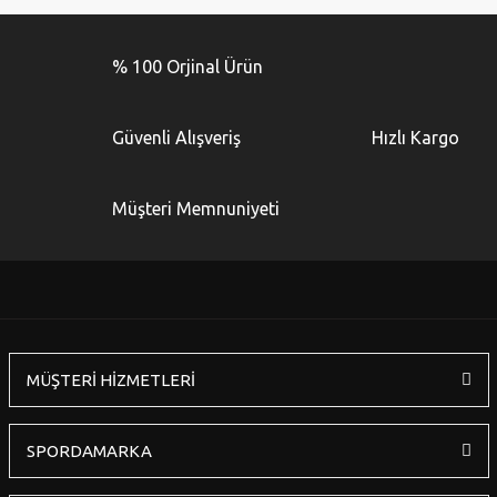
Bu ürünün fiyat bilgisi, resim, ürün açıklamalarında ve diğer
konularda yetersiz gördüğünüz noktaları öneri formunu
Bu ürüne ilk yorumu siz yapın!
kullanarak tarafımıza iletebilirsiniz.
% 100 Orjinal Ürün
Görüş ve önerileriniz için teşekkür ederiz.
Yorum Yaz
Ürün resmi kalitesiz, bozuk veya görüntülenemiyor.
Güvenli Alışveriş
Hızlı Kargo
Ürün açıklamasında eksik bilgiler bulunuyor.
Ürün bilgilerinde hatalar bulunuyor.
Müşteri Memnuniyeti
Ürün fiyatı diğer sitelerden daha pahalı.
Bu ürüne benzer farklı alternatifler olmalı.
MÜŞTERİ HİZMETLERİ
Gönder
SPORDAMARKA