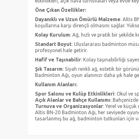
etkinlikleri, açık hava turnuvaları veya evde key
Öne Çıkan Özellikler:
Dayanıklı ve Uzun Ömürlü Malzeme
: Altis 
koşullarına karşı dirençli olmasını sağlar. Yükse
Kolay Kurulum
: Ağ, hızlı ve pratik bir şekilde
Standart Boyut
: Uluslararası badminton müsa
profesyonel hale getirir.
Hafif ve Taşınabilir
: Kolay taşınabilirliği saye
Şık Tasarım
: Siyah renkli ağ, estetik bir gö
Badminton Ağı, oyun alanınızı daha şık hale get
Kullanım Alanları:
Spor Salonu ve Kulüp Etkinlikleri
: Okul ve s
Açık Alanlar ve Bahçe Kullanımı
: Bahçenizd
Turnuva ve Organizasyonlar
: Yerel ve küçük
Altis BN-20 Badminton Ağı, her seviyede oyunc
tasarlanmış bu ağ, badminton tutkunları için v
Bu ürünün fiyat bilgisi, resim, ürün açıklamalarında ve 