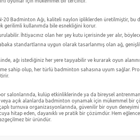
ifli oyunlar için mükemmel bir tercihtir.
BN-20 Badminton Ağı, kaliteli naylon ipliklerden üretilmiştir, bu
k gerilimli kullanımda bile esnekliğini korur.
 kurulabilir. İhtiyacınız olan her şey kutu içerisinde yer alır, böyl
baka standartlarına uygun olarak tasarlanmış olan ağ, genişli
sinde, ağı istediğiniz her yere taşıyabilir ve kurarak oyun alanınız
rünüme sahip olup, her türlü badminton sahasına uyum sağlar. P
irir.
por salonlarında, kulüp etkinliklerinde ya da bireysel antrenmanl
e veya açık alanlarda badminton oynamak için mükemmel bir ç
 çaplı turnuva organizasyonlarında, güvenilir bir oyun deneyimi 
uya hitap eden, dayanıklı ve pratik bir çözümdür. Hem eğlence
azgeçilmez bir üründür.
diğer konularda yetersiz gördüğünüz noktaları öneri formunu kullanarak tarafımı