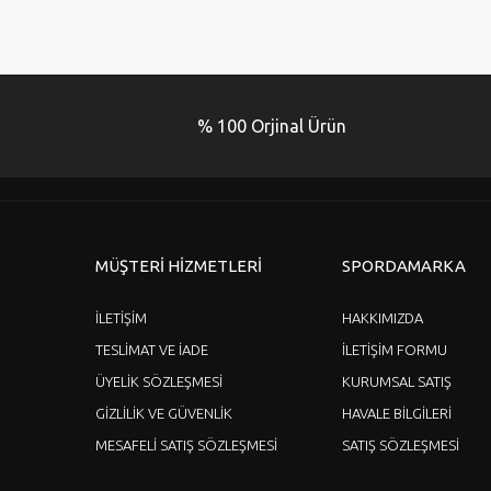
Görüş ve önerileriniz için teşekkür ederiz.
Ürün resmi kalitesiz, bozuk veya görüntülenemiyor.
Ürün açıklamasında eksik bilgiler bulunuyor.
% 100 Orjinal Ürün
Ürün bilgilerinde hatalar bulunuyor.
Ürün fiyatı diğer sitelerden daha pahalı.
Bu ürüne benzer farklı alternatifler olmalı.
MÜŞTERİ HİZMETLERİ
SPORDAMARKA
İLETİŞİM
HAKKIMIZDA
TESLİMAT VE İADE
İLETİŞİM FORMU
ÜYELİK SÖZLEŞMESİ
KURUMSAL SATIŞ
GİZLİLİK VE GÜVENLİK
HAVALE BİLGİLERİ
MESAFELİ SATIŞ SÖZLEŞMESİ
SATIŞ SÖZLEŞMESİ