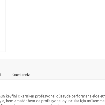
i
Önerileriniz
 keyfini çıkarırken profesyonel düzeyde performans elde etmek
yle, hem amatör hem de profesyonel oyuncular için mükemmel bi