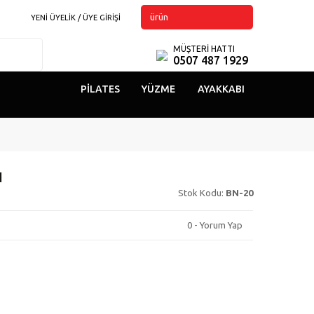
ürün
YENİ ÜYELİK / ÜYE GİRİŞİ
MÜŞTERİ HATTI
0507 487 1929
PILATES
YÜZME
AYAKKABI
ı
Stok Kodu:
BN-20
0 - Yorum Yap