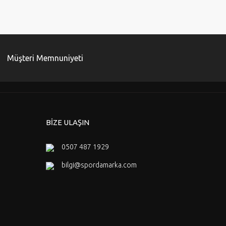
Müşteri Memnuniyeti
BİZE ULAŞIN
0507 487 1929
bilgi@spordamarka.com