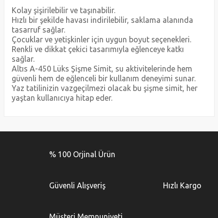
Kolay şişirilebilir ve taşınabilir.
Hızlı bir şekilde havası indirilebilir, saklama alanında
tasarruf sağlar.
Çocuklar ve yetişkinler için uygun boyut seçenekleri.
Renkli ve dikkat çekici tasarımıyla eğlenceye katkı
sağlar.
Altıs A-450 Lüks Şişme Simit, su aktivitelerinde hem
güvenli hem de eğlenceli bir kullanım deneyimi sunar.
Yaz tatilinizin vazgeçilmezi olacak bu şişme simit, her
yaştan kullanıcıya hitap eder.
Bu ürünün fiyat bilgisi, resim, ürün açıklamalarında ve diğer
konularda yetersiz gördüğünüz noktaları öneri formunu
Bu ürüne ilk yorumu siz yapın!
kullanarak tarafımıza iletebilirsiniz.
% 100 Orjinal Ürün
Görüş ve önerileriniz için teşekkür ederiz.
Yorum Yaz
Ürün resmi kalitesiz, bozuk veya görüntülenemiyor.
Güvenli Alışveriş
Hızlı Kargo
Ürün açıklamasında eksik bilgiler bulunuyor.
Ürün bilgilerinde hatalar bulunuyor.
Müşteri Memnuniyeti