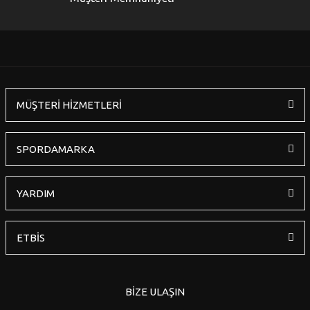
Ürün fiyatı diğer sitelerden daha pahalı.
Bu ürüne benzer farklı alternatifler olmalı.
MÜŞTERİ HİZMETLERİ
Gönder
SPORDAMARKA
YARDIM
ETBİS
BİZE ULAŞIN