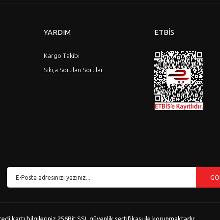
YARDIM
ETBİS
Kargo Takibi
Sıkça Sorulan Sorular
GÖ
i kartı bilgileriniz 256Bit SSL güvenlik sertifikası ile korunmaktadır.