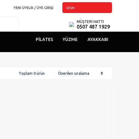
ürün
YENİ ÜYELİK / ÜYE GİRİŞİ
MÜŞTERİ HATTI
0507 487 1929
PILATES
YÜZME
AYAKKABI
Toplam 0 ürün