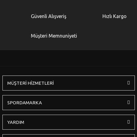
Yorum Yaz
Ürün resmi kalitesiz, bozuk veya görüntülenemiyor.
Güvenli Alışveriş
Hızlı Kargo
Ürün açıklamasında eksik bilgiler bulunuyor.
Ürün bilgilerinde hatalar bulunuyor.
Müşteri Memnuniyeti
Ürün fiyatı diğer sitelerden daha pahalı.
Bu ürüne benzer farklı alternatifler olmalı.
MÜŞTERİ HİZMETLERİ
Gönder
SPORDAMARKA
YARDIM