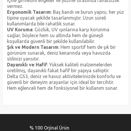
içine girmesini engeller ve yüzme sırasında rahatsızlık
vermez.
Ergonomik Tasarım
: Baş bandı ve burun yapısı, her yüz
tipine uyacak şekilde tasarlanmıştır. Uzun süreli
kullanımlarda bile rahatlık sunar.
UV Koruma
: Gözlük, UV ışınlarına karşı korunma
sağlar, böylece hem su altında hem de güneşli
koşullarda güvenli bir şekilde kullanılabilir.
Şık ve Modern Tasarım
: Hem sportif hem de şık bir
görünüm sunarak, deniz kenarında veya havuzda
stilinizi yansıtır.
Dayanıklı ve Hafif
: Yüksek kaliteli malzemelerden
üretilmiş, dayanıklı fakat hafif bir yapıya sahiptir.
Delta GS3, deniz ve havuz aktivitelerinizde konforlu ve
güvenli bir deneyim arayanlar için ideal bir tercihtir.
Hem eğlenceli hem de fonksiyonel bir kullanım sunar.
Bu ürünün fiyat bilgisi, resim, ürün açıklamalarında ve diğer
konularda yetersiz gördüğünüz noktaları öneri formunu
Bu ürüne ilk yorumu siz yapın!
kullanarak tarafımıza iletebilirsiniz.
% 100 Orjinal Ürün
Görüş ve önerileriniz için teşekkür ederiz.