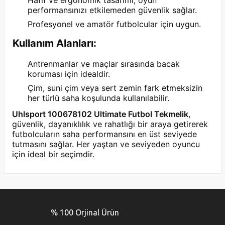
performansınızı etkilemeden güvenlik sağlar.
Profesyonel ve amatör futbolcular için uygun.
Kullanım Alanları:
Antrenmanlar ve maçlar sırasında bacak
koruması için idealdir.
Çim, suni çim veya sert zemin fark etmeksizin
her türlü saha koşulunda kullanılabilir.
Uhlsport 100678102 Ultimate Futbol Tekmelik
,
güvenlik, dayanıklılık ve rahatlığı bir araya getirerek
futbolcuların saha performansını en üst seviyede
tutmasını sağlar. Her yaştan ve seviyeden oyuncu
için ideal bir seçimdir.
Bu ürünün fiyat bilgisi, resim, ürün açıklamalarında ve diğer
konularda yetersiz gördüğünüz noktaları öneri formunu
Bu ürüne ilk yorumu siz yapın!
kullanarak tarafımıza iletebilirsiniz.
% 100 Orjinal Ürün
Görüş ve önerileriniz için teşekkür ederiz.