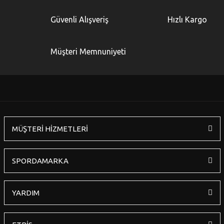
Yorum Yaz
Ürün resmi kalitesiz, bozuk veya görüntülenemiyor.
Güvenli Alışveriş
Hızlı Kargo
Ürün açıklamasında eksik bilgiler bulunuyor.
Ürün bilgilerinde hatalar bulunuyor.
Müşteri Memnuniyeti
Ürün fiyatı diğer sitelerden daha pahalı.
Bu ürüne benzer farklı alternatifler olmalı.
MÜŞTERİ HİZMETLERİ
Gönder
SPORDAMARKA
YARDIM