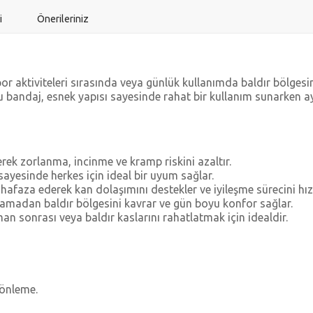
i
Önerileriniz
r aktiviteleri sırasında veya günlük kullanımda baldır bölges
 bandaj, esnek yapısı sayesinde rahat bir kullanım sunarken a
erek zorlanma, incinme ve kramp riskini azaltır.
 sayesinde herkes için ideal bir uyum sağlar.
faza ederek kan dolaşımını destekler ve iyileşme sürecini hızl
rlamadan baldır bölgesini kavrar ve gün boyu konfor sağlar.
n sonrası veya baldır kaslarını rahatlatmak için idealdir.
 önleme.