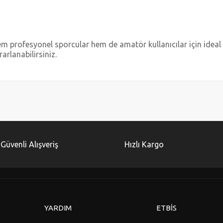
 profesyonel sporcular hem de amatör kullanıcılar için ideal b
rlanabilirsiniz.
diğer konularda yetersiz gördüğünüz noktaları öneri formunu kullanarak tarafımı
Bu ürüne ilk yorumu siz yapın!
Yorum Yaz
Güvenli Alışveriş
Hızlı Kargo
YARDIM
ETBİS