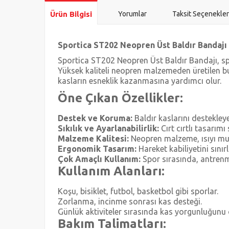
Ürün Bilgisi
Yorumlar
Taksit Seçenekler
Sportica ST202 Neopren Üst Baldır Bandajı
Sportica ST202 Neopren Üst Baldır Bandajı, spo
Yüksek kaliteli neopren malzemeden üretilen bu
kasların esneklik kazanmasına yardımcı olur.
Öne Çıkan Özellikler:
Destek ve Koruma:
Baldır kaslarını destekley
Sıkılık ve Ayarlanabilirlik:
Cırt cırtlı tasarımı
Malzeme Kalitesi:
Neopren malzeme, ısıyı muha
Ergonomik Tasarım:
Hareket kabiliyetini sını
Çok Amaçlı Kullanım:
Spor sırasında, antrenma
Kullanım Alanları:
Koşu, bisiklet, futbol, basketbol gibi sporlar.
Zorlanma, incinme sonrası kas desteği.
Günlük aktiviteler sırasında kas yorgunluğunu
Bakım Talimatları: