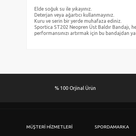
Elde soğuk su ile yıkayınız.
Deterjan veya ağartıcı kullanmayınız.
Kuru ve serin bir yerde muhafaza ediniz.
Sportica ST202 Neopren Üst Baldır Bandajı, hem
performansınızı artırmak için bu bandajdan yara
Bu ürünün fiyat bilgisi, resim, ürün açıklamalarında ve 
Görüş ve önerileriniz için teşekkür ederiz.
Ürün resmi kalitesiz, bozuk veya görüntülenemiyor.
Ürün açıklamasında eksik bilgiler bulunuyor.
% 100 Orjinal Ürün
Ürün bilgilerinde hatalar bulunuyor.
Ürün fiyatı diğer sitelerden daha pahalı.
Bu ürüne benzer farklı alternatifler olmalı.
MÜŞTERİ HİZMETLERİ
SPORDAMARKA