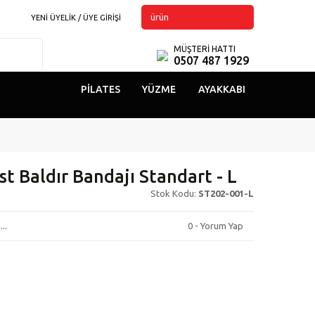
ürün
YENİ ÜYELİK / ÜYE GİRİŞİ
MÜŞTERİ HATTI
0507 487 1929
PILATES
YÜZME
AYAKKABI
t Baldır Bandajı Standart - L
Stok Kodu:
ST202-001-L
..
0 - Yorum Yap