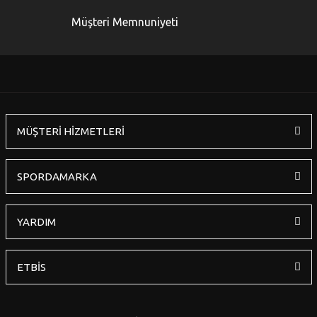
Ürün bilgilerinde hatalar bulunuyor.
Müşteri Memnuniyeti
Ürün fiyatı diğer sitelerden daha pahalı.
Bu ürüne benzer farklı alternatifler olmalı.
MÜŞTERİ HİZMETLERİ
Gönder
SPORDAMARKA
YARDIM
ETBİS