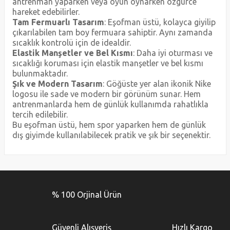
antrenman yaparken veya oyun oynarken özgürce
hareket edebilirler.
Tam Fermuarlı Tasarım
: Eşofman üstü, kolayca giyilip
çıkarılabilen tam boy fermuara sahiptir. Aynı zamanda
sıcaklık kontrolü için de idealdir.
Elastik Manşetler ve Bel Kısmı
: Daha iyi oturması ve
sıcaklığı koruması için elastik manşetler ve bel kısmı
bulunmaktadır.
Şık ve Modern Tasarım
: Göğüste yer alan ikonik Nike
logosu ile sade ve modern bir görünüm sunar. Hem
antrenmanlarda hem de günlük kullanımda rahatlıkla
tercih edilebilir.
Bu eşofman üstü, hem spor yaparken hem de günlük
dış giyimde kullanılabilecek pratik ve şık bir seçenektir.
Bu ürünün fiyat bilgisi, resim, ürün açıklamalarında ve diğer
konularda yetersiz gördüğünüz noktaları öneri formunu
Bu ürüne ilk yorumu siz yapın!
kullanarak tarafımıza iletebilirsiniz.
% 100 Orjinal Ürün
Görüş ve önerileriniz için teşekkür ederiz.
Yorum Yaz
Ürün resmi kalitesiz, bozuk veya görüntülenemiyor.
Güvenli Alışveriş
Hızlı Kargo