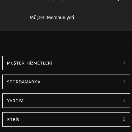
Ürün açıklamasında eksik bilgiler bulunuyor.
Ürün bilgilerinde hatalar bulunuyor.
Müşteri Memnuniyeti
Ürün fiyatı diğer sitelerden daha pahalı.
Bu ürüne benzer farklı alternatifler olmalı.
MÜŞTERİ HİZMETLERİ
Gönder
SPORDAMARKA
YARDIM
ETBİS