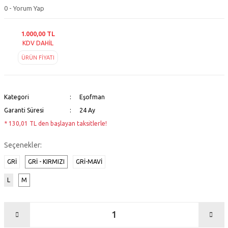
0 - Yorum Yap
1.000,00 TL
KDV DAHİL
ÜRÜN FİYATI
Kategori
Eşofman
Garanti Süresi
24 Ay
* 130,01 TL den başlayan taksitlerle!
Seçenekler:
GRİ
GRI - KIRMIZI
GRI-MAVI
L
M