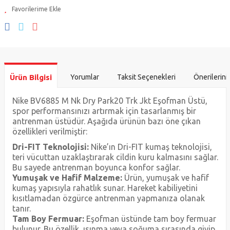
Ürün Bilgisi
Yorumlar
Taksit Seçenekleri
Önerilerini
Nike BV6885 M Nk Dry Park20 Trk Jkt Eşofman Üstü,
spor performansınızı artırmak için tasarlanmış bir
antrenman üstüdür. Aşağıda ürünün bazı öne çıkan
özellikleri verilmiştir:
Dri-FIT Teknolojisi:
Nike’ın Dri-FIT kumaş teknolojisi,
teri vücuttan uzaklaştırarak cildin kuru kalmasını sağlar.
Bu sayede antrenman boyunca konfor sağlar.
Yumuşak ve Hafif Malzeme:
Ürün, yumuşak ve hafif
kumaş yapısıyla rahatlık sunar. Hareket kabiliyetini
kısıtlamadan özgürce antrenman yapmanıza olanak
tanır.
Tam Boy Fermuar:
Eşofman üstünde tam boy fermuar
bulunur. Bu özellik, ısınma veya soğuma sırasında giyip