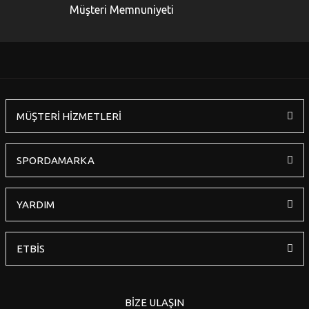
Ürün bilgilerinde hatalar bulunuyor.
Müşteri Memnuniyeti
Ürün fiyatı diğer sitelerden daha pahalı.
Bu ürüne benzer farklı alternatifler olmalı.
MÜŞTERİ HİZMETLERİ
Gönder
SPORDAMARKA
YARDIM
ETBİS
BİZE ULAŞIN