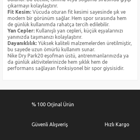
çıkarmayı kolaylaştırır.
Fit Kesim:
Vücuda oturan fit kesimi sayesinde şık ve
modern bir görünüm sağlar. Hem spor sırasında hem
de günlük kullanımda rahatça tercih edilebilir.
Yan Cepler:
Kullanışlı yan cepleri, küçük eşyalarınızı
yanınızda taşımanızı kolaylaştırır.
Dayanıklılık:
Yüksek kaliteli malzemelerden üretilmiştir,
bu sayede uzun ömürlü kullanım sunar.
Nike Dry Park20 eşofman üstü, antrenmanlarınızda ya
da günlük aktivitelerinizde hem şıklık hem de
performans sağlayan fonksiyonel bir spor giysisidir.
Bu ürünün fiyat bilgisi, resim, ürün açıklamalarında ve diğer
konularda yetersiz gördüğünüz noktaları öneri formunu
Bu ürüne ilk yorumu siz yapın!
kullanarak tarafımıza iletebilirsiniz.
% 100 Orjinal Ürün
Görüş ve önerileriniz için teşekkür ederiz.
Yorum Yaz
Ürün resmi kalitesiz, bozuk veya görüntülenemiyor.
Güvenli Alışveriş
Hızlı Kargo
Ürün açıklamasında eksik bilgiler bulunuyor.