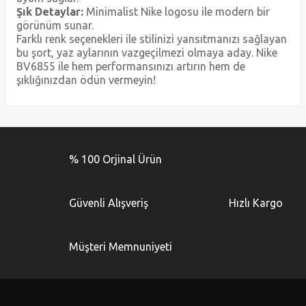
Şık Detaylar:
Minimalist Nike logosu ile modern bir
görünüm sunar.
Farklı renk seçenekleri ile stilinizi yansıtmanızı sağlayan
bu şort, yaz aylarının vazgeçilmezi olmaya aday. Nike
BV6855 ile hem performansınızı artırın hem de
şıklığınızdan ödün vermeyin!
Bu ürünün fiyat bilgisi, resim, ürün açıklamalarında ve diğer
konularda yetersiz gördüğünüz noktaları öneri formunu
Bu ürüne ilk yorumu siz yapın!
kullanarak tarafımıza iletebilirsiniz.
% 100 Orjinal Ürün
Görüş ve önerileriniz için teşekkür ederiz.
Yorum Yaz
Ürün resmi kalitesiz, bozuk veya görüntülenemiyor.
Güvenli Alışveriş
Hızlı Kargo
Ürün açıklamasında eksik bilgiler bulunuyor.
Ürün bilgilerinde hatalar bulunuyor.
Müşteri Memnuniyeti
Ürün fiyatı diğer sitelerden daha pahalı.
Bu ürüne benzer farklı alternatifler olmalı.