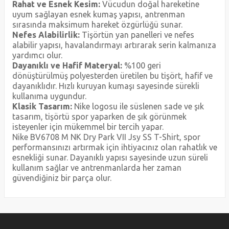
Rahat ve Esnek Kesim:
Vücudun doğal hareketine
uyum sağlayan esnek kumaş yapısı, antrenman
sırasında maksimum hareket özgürlüğü sunar.
Nefes Alabilirlik:
Tişörtün yan panelleri ve nefes
alabilir yapısı, havalandırmayı artırarak serin kalmanıza
yardımcı olur.
Dayanıklı ve Hafif Materyal:
%100 geri
dönüştürülmüş polyesterden üretilen bu tişört, hafif ve
dayanıklıdır. Hızlı kuruyan kumaşı sayesinde sürekli
kullanıma uygundur.
Klasik Tasarım:
Nike logosu ile süslenen sade ve şık
tasarım, tişörtü spor yaparken de şık görünmek
isteyenler için mükemmel bir tercih yapar.
Nike BV6708 M NK Dry Park VII Jsy SS T-Shirt, spor
performansınızı artırmak için ihtiyacınız olan rahatlık ve
esnekliği sunar. Dayanıklı yapısı sayesinde uzun süreli
kullanım sağlar ve antrenmanlarda her zaman
güvendiğiniz bir parça olur.
Bu ürünün fiyat bilgisi, resim, ürün açıklamalarında ve diğer
konularda yetersiz gördüğünüz noktaları öneri formunu
Bu ürüne ilk yorumu siz yapın!