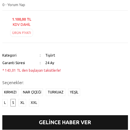
0 - Yorum Yap
1.100,00 TL
KDV DAHİL
ÜRÜN FİYATI
Kategori
Tişört
Garanti Süresi
24 Ay
* 143,01 TL den başlayan taksitlerle!
Seçenekler:
KIRMIZI
NAR ÇIÇEĞI
TURKUAZ
YEŞİL
L
S
XL
XXL
GELİNCE HABER VER