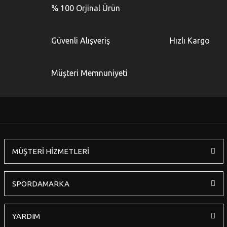
kullanarak tarafımıza iletebilirsiniz.
% 100 Orjinal Ürün
Görüş ve önerileriniz için teşekkür ederiz.
Yorum Yaz
Ürün resmi kalitesiz, bozuk veya görüntülenemiyor.
Güvenli Alışveriş
Hızlı Kargo
Ürün açıklamasında eksik bilgiler bulunuyor.
Ürün bilgilerinde hatalar bulunuyor.
Müşteri Memnuniyeti
Ürün fiyatı diğer sitelerden daha pahalı.
Bu ürüne benzer farklı alternatifler olmalı.
MÜŞTERİ HİZMETLERİ
Gönder
SPORDAMARKA
YARDIM