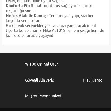
çeker, her kombinle uyum sağlar.
Konforlu Fit:
Rahat bir oturuş sağlayarak hareket
özgürlüğü sunar.
Nefes Alabilir Kumaş:
Terletmeyen yapı, sizi her
koşulda serin tutar.
Farklı renk seçenekleriyle, tarzınızı yansıtacak ideal
tişörtü bulabilirsiniz. Nike AJ1018 ile hem şıklığı hem de
konforu bir arada yaşayın!
Bu ürünün fiyat bilgisi, resim, ürün açıklamalarında ve diğer
konularda yetersiz gördüğünüz noktaları öneri formunu
Bu ürüne ilk yorumu siz yapın!
kullanarak tarafımıza iletebilirsiniz.
% 100 Orjinal Ürün
Görüş ve önerileriniz için teşekkür ederiz.
Yorum Yaz
Ürün resmi kalitesiz, bozuk veya görüntülenemiyor.
Güvenli Alışveriş
Hızlı Kargo
Ürün açıklamasında eksik bilgiler bulunuyor.
Ürün bilgilerinde hatalar bulunuyor.
Müşteri Memnuniyeti
Ürün fiyatı diğer sitelerden daha pahalı.
Bu ürüne benzer farklı alternatifler olmalı.