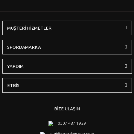
MÜŞTERİ HİZMETLERİ
Gönder
SPORDAMARKA
YARDIM
ETBİS
BİZE ULAŞIN
0507 487 1929
bilgi@spordamarka.com