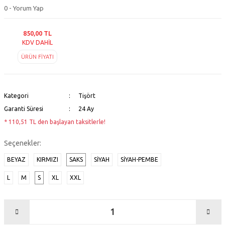
0 - Yorum Yap
850,00 TL
KDV DAHİL
ÜRÜN FİYATI
Kategori
Tişört
Garanti Süresi
24 Ay
* 110,51 TL den başlayan taksitlerle!
Seçenekler:
BEYAZ
KIRMIZI
SAKS
SİYAH
SIYAH-PEMBE
L
M
S
XL
XXL