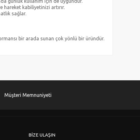
da günlük kullanım için de uygundur.
areket kabiliyetinizi artırır.
atlık sağlar.
rmansı bir arada sunan çok yönlü bir üründür.
za iletebilirsiniz.
Müşteri Memnuniyeti
BİZE ULAŞIN