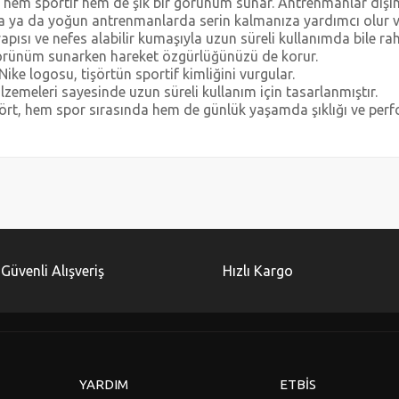
, hem sportif hem de şık bir görünüm sunar. Antrenmanlar dışın
a ya da yoğun antrenmanlarda serin kalmanıza yardımcı olur ve h
yapısı ve nefes alabilir kumaşıyla uzun süreli kullanımda bile rah
görünüm sunarken hareket özgürlüğünüzü de korur.
ke logosu, tişörtün sportif kimliğini vurgular.
lzemeleri sayesinde uzun süreli kullanım için tasarlanmıştır.
t, hem spor sırasında hem de günlük yaşamda şıklığı ve perfo
diğer konularda yetersiz gördüğünüz noktaları öneri formunu kullanarak tarafımı
Bu ürüne ilk yorumu siz yapın!
Yorum Yaz
Güvenli Alışveriş
Hızlı Kargo
YARDIM
ETBİS