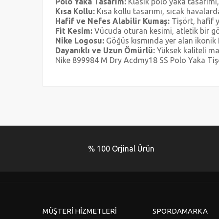
Polo Yaka Tasarım:
Klasik polo yaka tasarımı
Kısa Kollu:
Kısa kollu tasarımı, sıcak havalard
Hafif ve Nefes Alabilir Kumaş:
Tişört, hafif 
Fit Kesim:
Vücuda oturan kesimi, atletik bir 
Nike Logosu:
Göğüs kısmında yer alan ikonik Ni
Dayanıklı ve Uzun Ömürlü:
Yüksek kaliteli ma
Nike 899984 M Dry Acdmy18 SS Polo Yaka Tişör
Bu ürünün fiyat bilgisi, resim, ürün açıklamalarında ve 
Görüş ve önerileriniz için teşekkür ederiz.
Ürün resmi kalitesiz, bozuk veya görüntülenemiyor.
Ürün açıklamasında eksik bilgiler bulunuyor.
% 100 Orjinal Ürün
Ürün bilgilerinde hatalar bulunuyor.
Ürün fiyatı diğer sitelerden daha pahalı.
Bu ürüne benzer farklı alternatifler olmalı.
MÜŞTERİ HİZMETLERİ
SPORDAMARKA