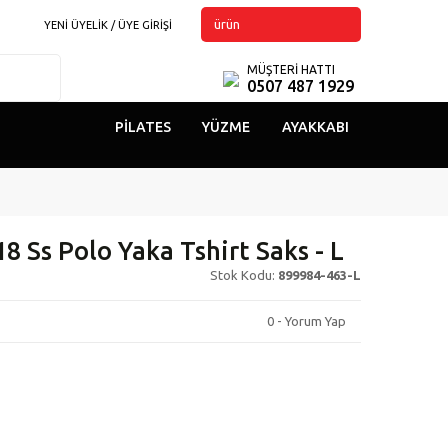
ürün
YENİ ÜYELİK / ÜYE GİRİŞİ
MÜŞTERİ HATTI
0507 487 1929
PILATES
YÜZME
AYAKKABI
 Ss Polo Yaka Tshirt Saks - L
Stok Kodu:
899984-463-L
0 - Yorum Yap