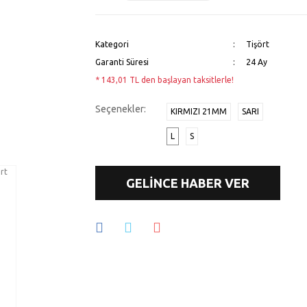
Kategori
Tişört
Garanti Süresi
24 Ay
* 143,01 TL den başlayan taksitlerle!
Seçenekler:
KIRMIZI 21MM
SARI
L
S
GELİNCE HABER VER