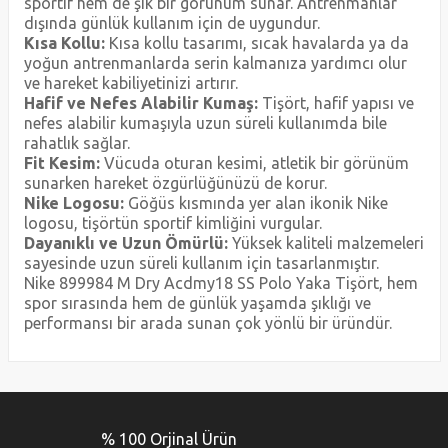
sportif hem de şık bir görünüm sunar. Antrenmanlar
dışında günlük kullanım için de uygundur.
Kısa Kollu:
Kısa kollu tasarımı, sıcak havalarda ya da
yoğun antrenmanlarda serin kalmanıza yardımcı olur
ve hareket kabiliyetinizi artırır.
Hafif ve Nefes Alabilir Kumaş:
Tişört, hafif yapısı ve
nefes alabilir kumaşıyla uzun süreli kullanımda bile
rahatlık sağlar.
Fit Kesim:
Vücuda oturan kesimi, atletik bir görünüm
sunarken hareket özgürlüğünüzü de korur.
Nike Logosu:
Göğüs kısmında yer alan ikonik Nike
logosu, tişörtün sportif kimliğini vurgular.
Dayanıklı ve Uzun Ömürlü:
Yüksek kaliteli malzemeleri
sayesinde uzun süreli kullanım için tasarlanmıştır.
Nike 899984 M Dry Acdmy18 SS Polo Yaka Tişört, hem
spor sırasında hem de günlük yaşamda şıklığı ve
performansı bir arada sunan çok yönlü bir üründür.
Bu ürünün fiyat bilgisi, resim, ürün açıklamalarında ve diğer
konularda yetersiz gördüğünüz noktaları öneri formunu
Bu ürüne ilk yorumu siz yapın!
kullanarak tarafımıza iletebilirsiniz.
% 100 Orjinal Ürün
Görüş ve önerileriniz için teşekkür ederiz.