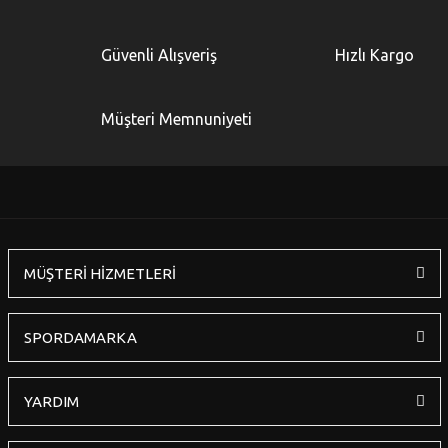
Yorum Yaz
Ürün resmi kalitesiz, bozuk veya görüntülenemiyor.
Güvenli Alışveriş
Hızlı Kargo
Ürün açıklamasında eksik bilgiler bulunuyor.
Ürün bilgilerinde hatalar bulunuyor.
Müşteri Memnuniyeti
Ürün fiyatı diğer sitelerden daha pahalı.
Bu ürüne benzer farklı alternatifler olmalı.
MÜŞTERİ HİZMETLERİ
Gönder
SPORDAMARKA
YARDIM