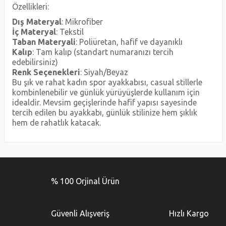
Özellikleri:
Dış Materyal
: Mikrofiber
İç Materyal
: Tekstil
Taban Materyali
: Poliüretan, hafif ve dayanıklı
Kalıp
: Tam kalıp (standart numaranızı tercih
edebilirsiniz)
Renk Seçenekleri
: Siyah/Beyaz
Bu şık ve rahat kadın spor ayakkabısı, casual stillerle
kombinlenebilir ve günlük yürüyüşlerde kullanım için
idealdir. Mevsim geçişlerinde hafif yapısı sayesinde
tercih edilen bu ayakkabı, günlük stilinize hem şıklık
hem de rahatlık katacak.
Bu ürünün fiyat bilgisi, resim, ürün açıklamalarında ve diğer
konularda yetersiz gördüğünüz noktaları öneri formunu
Bu ürüne ilk yorumu siz yapın!
kullanarak tarafımıza iletebilirsiniz.
% 100 Orjinal Ürün
Görüş ve önerileriniz için teşekkür ederiz.
Yorum Yaz
Ürün resmi kalitesiz, bozuk veya görüntülenemiyor.
Güvenli Alışveriş
Hızlı Kargo
Ürün açıklamasında eksik bilgiler bulunuyor.