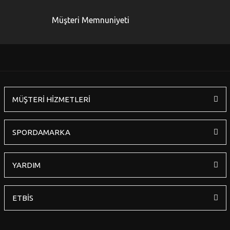
Ürün bilgilerinde hatalar bulunuyor.
Müşteri Memnuniyeti
Ürün fiyatı diğer sitelerden daha pahalı.
Bu ürüne benzer farklı alternatifler olmalı.
MÜŞTERİ HİZMETLERİ
Gönder
SPORDAMARKA
YARDIM
ETBİS