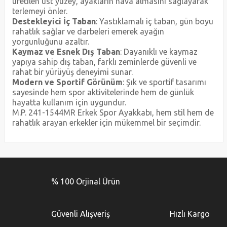
üretilen üst yüzey, ayakların hava almasını sağlayarak
terlemeyi önler.
Destekleyici İç Taban
: Yastıklamalı iç taban, gün boyu
rahatlık sağlar ve darbeleri emerek ayağın
yorgunluğunu azaltır.
Kaymaz ve Esnek Dış Taban
: Dayanıklı ve kaymaz
yapıya sahip dış taban, farklı zeminlerde güvenli ve
rahat bir yürüyüş deneyimi sunar.
Modern ve Sportif Görünüm
: Şık ve sportif tasarımı
sayesinde hem spor aktivitelerinde hem de günlük
hayatta kullanım için uygundur.
M.P. 241-1544MR Erkek Spor Ayakkabı, hem stil hem de
rahatlık arayan erkekler için mükemmel bir seçimdir.
Bu ürünün fiyat bilgisi, resim, ürün açıklamalarında ve diğer
konularda yetersiz gördüğünüz noktaları öneri formunu
Bu ürüne ilk yorumu siz yapın!
kullanarak tarafımıza iletebilirsiniz.
% 100 Orjinal Ürün
Görüş ve önerileriniz için teşekkür ederiz.
Yorum Yaz
Ürün resmi kalitesiz, bozuk veya görüntülenemiyor.
Güvenli Alışveriş
Hızlı Kargo
Ürün açıklamasında eksik bilgiler bulunuyor.