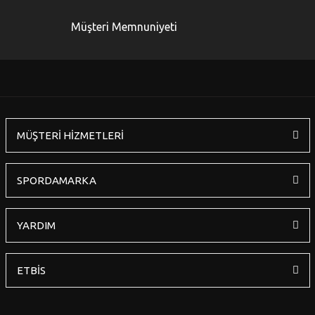
Ürün bilgilerinde hatalar bulunuyor.
Müşteri Memnuniyeti
Ürün fiyatı diğer sitelerden daha pahalı.
Bu ürüne benzer farklı alternatifler olmalı.
MÜŞTERİ HİZMETLERİ
Gönder
SPORDAMARKA
YARDIM
ETBİS