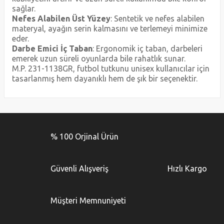
sağlar.
Nefes Alabilen Üst Yüzey
: Sentetik ve nefes alabilen
materyal, ayağın serin kalmasını ve terlemeyi minimize
eder.
Darbe Emici İç Taban
: Ergonomik iç taban, darbeleri
emerek uzun süreli oyunlarda bile rahatlık sunar.
M.P. 231-1138GR, futbol tutkunu unisex kullanıcılar için
tasarlanmış hem dayanıklı hem de şık bir seçenektir.
Bu ürünün fiyat bilgisi, resim, ürün açıklamalarında ve diğer
konularda yetersiz gördüğünüz noktaları öneri formunu
Bu ürüne ilk yorumu siz yapın!
kullanarak tarafımıza iletebilirsiniz.
% 100 Orjinal Ürün
Görüş ve önerileriniz için teşekkür ederiz.
Yorum Yaz
Ürün resmi kalitesiz, bozuk veya görüntülenemiyor.
Güvenli Alışveriş
Hızlı Kargo
Ürün açıklamasında eksik bilgiler bulunuyor.
Ürün bilgilerinde hatalar bulunuyor.
Müşteri Memnuniyeti
Ürün fiyatı diğer sitelerden daha pahalı.