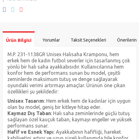
Ürün Bilgisi
Yorumlar
Taksit Seçenekleri
Önerilerini
M.P. 231-1138GR Unisex Halısaha Kramponu, hem
erkek hem de kadın futbol severler için tasarlanmış çok
yönlü bir halı saha ayakkabısıdır. Kullanıcılarına hem
konfor hem de performans sunan bu model, çeşitli
zeminlerde maksimum tutuş ve denge sağlayarak
oyundaki verimi artırmayı amaçlar. Ürünün öne çıkan
özellikleri şu şekildedir:
Unisex Tasarım
: Hem erkek hem de kadınlar için uygun
olan bu model, geniş bir kitleye hitap eder.
Kaymaz Dış Taban
: Halı saha zeminlerinde güçlü tutuş
sağlayan özel kauçuk taban, kaymayı engeller ve yüksek
performans sunar.
Hafif ve Esnek Yapı
: Ayakkabının hafifliği, hareket
kabiliyetini artırır ve uzun süreli kullanımda bile konfor