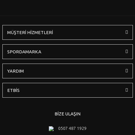
Bu ürüne benzer farklı alternatifler olmalı.
MÜŞTERİ HİZMETLERİ
Gönder
SPORDAMARKA
YARDIM
ETBİS
BİZE ULAŞIN
0507 487 1929