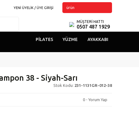
ürün
YENİ ÜYELİK / ÜYE GİRİŞİ
MÜŞTERİ HATTI
0507 487 1929
PILATES
YÜZME
AYAKKABI
ampon 38 - Siyah-Sarı
Stok Kodu:
231-1131GR-012-38
0 - Yorum Yap