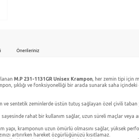
i
Önerileriniz
arlanan
M.P 231-1131GR Unisex Krampon
, her zemin tipi içi
mpon, şıklığı ve fonksiyonelliği bir arada sunarak saha içindeki
m ve sentetik zeminlerde üstün tutuş sağlayan özel çivili tab
ayesinde rahat bir kullanım sağlar, uzun süreli maçlar veya a
lam yapı, kramponun uzun ömürlü olmasını sağlar, yüksek perfo
zınızı artırırken hareket özgürlüğünüzü kısıtlamaz.