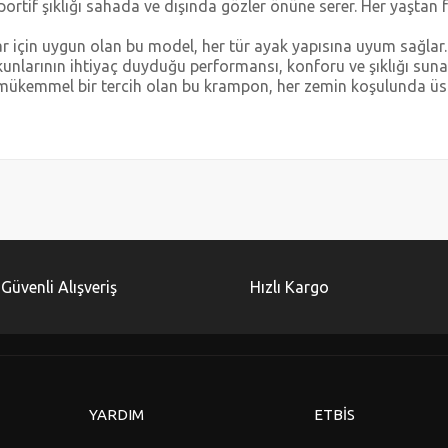
ortif şıklığı sahada ve dışında gözler önüne serer. Her yaştan
 için uygun olan bu model, her tür ayak yapısına uyum sağlar.
tkunlarının ihtiyaç duyduğu performansı, konforu ve şıklığı s
in mükemmel bir tercih olan bu krampon, her zemin koşulunda üs
diğer konularda yetersiz gördüğünüz noktaları öneri formunu kullanarak tarafımı
Bu ürüne ilk yorumu siz yapın!
Yorum Yaz
Güvenli Alışveriş
Hızlı Kargo
YARDIM
ETBİS