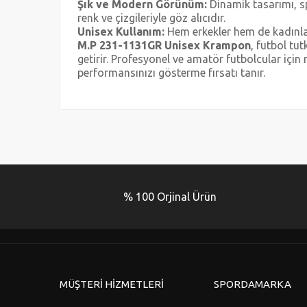
Şık ve Modern Görünüm:
Dinamik tasarımı, sp
renk ve çizgileriyle göz alıcıdır.
Unisex Kullanım:
Hem erkekler hem de kadınlar
M.P 231-1131GR Unisex Krampon
, futbol tu
getirir. Profesyonel ve amatör futbolcular iç
performansınızı gösterme fırsatı tanır.
Bu ürünün fiyat bilgisi, resim, ürün açıklamalarında ve 
Görüş ve önerileriniz için teşekkür ederiz.
Ürün resmi kalitesiz, bozuk veya görüntülenemiyor.
Ürün açıklamasında eksik bilgiler bulunuyor.
% 100 Orjinal Ürün
Ürün bilgilerinde hatalar bulunuyor.
Ürün fiyatı diğer sitelerden daha pahalı.
Bu ürüne benzer farklı alternatifler olmalı.
MÜŞTERİ HİZMETLERİ
SPORDAMARKA