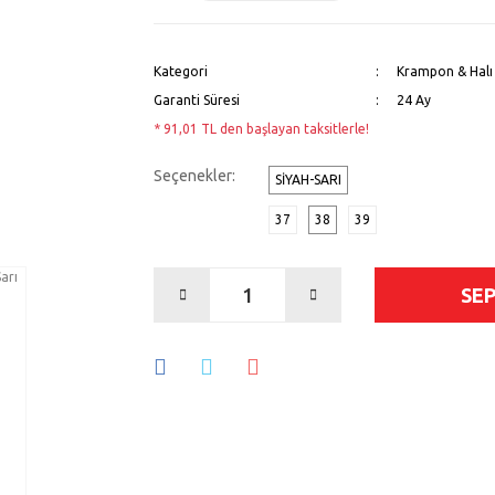
Kategori
Krampon & Halı 
Garanti Süresi
24 Ay
* 91,01 TL den başlayan taksitlerle!
Seçenekler:
SIYAH-SARI
37
38
39
SE