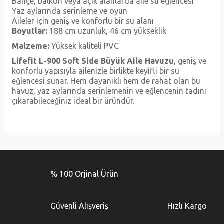
Bahçe, balkon veya açık alanlarda aile su eğlencesi
Yaz aylarında serinleme ve oyun
Aileler için geniş ve konforlu bir su alanı
Boyutlar:
188 cm uzunluk, 46 cm yükseklik
Malzeme:
Yüksek kaliteli PVC
Lifefit L-900 Soft Side Büyük Aile Havuzu
, geniş ve
konforlu yapısıyla ailenizle birlikte keyifli bir su
eğlencesi sunar. Hem dayanıklı hem de rahat olan bu
havuz, yaz aylarında serinlemenin ve eğlencenin tadını
çıkarabileceğiniz ideal bir üründür.
Bu ürünün fiyat bilgisi, resim, ürün açıklamalarında ve diğer
konularda yetersiz gördüğünüz noktaları öneri formunu
Bu ürüne ilk yorumu siz yapın!
kullanarak tarafımıza iletebilirsiniz.
% 100 Orjinal Ürün
Görüş ve önerileriniz için teşekkür ederiz.
Yorum Yaz
Ürün resmi kalitesiz, bozuk veya görüntülenemiyor.
Güvenli Alışveriş
Hızlı Kargo
Ürün açıklamasında eksik bilgiler bulunuyor.