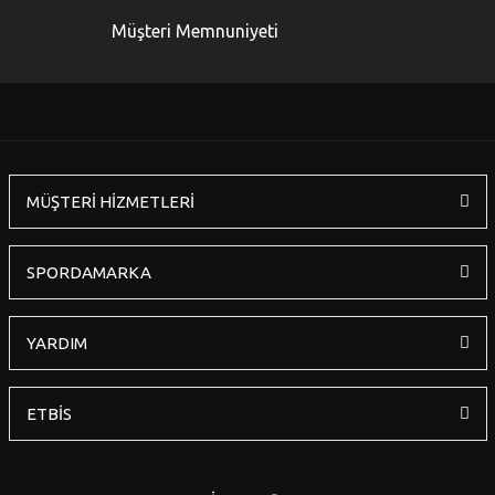
Ürün bilgilerinde hatalar bulunuyor.
Müşteri Memnuniyeti
Ürün fiyatı diğer sitelerden daha pahalı.
Bu ürüne benzer farklı alternatifler olmalı.
MÜŞTERİ HİZMETLERİ
Gönder
SPORDAMARKA
YARDIM
ETBİS