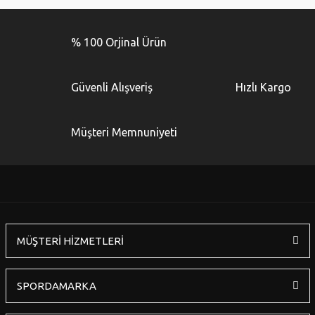
Bu ürünün fiyat bilgisi, resim, ürün açıklamalarında ve diğer
konularda yetersiz gördüğünüz noktaları öneri formunu
Bu ürüne ilk yorumu siz yapın!
kullanarak tarafımıza iletebilirsiniz.
% 100 Orjinal Ürün
Görüş ve önerileriniz için teşekkür ederiz.
Yorum Yaz
Ürün resmi kalitesiz, bozuk veya görüntülenemiyor.
Güvenli Alışveriş
Hızlı Kargo
Ürün açıklamasında eksik bilgiler bulunuyor.
Ürün bilgilerinde hatalar bulunuyor.
Müşteri Memnuniyeti
Ürün fiyatı diğer sitelerden daha pahalı.
Bu ürüne benzer farklı alternatifler olmalı.
MÜŞTERİ HİZMETLERİ
Gönder
SPORDAMARKA