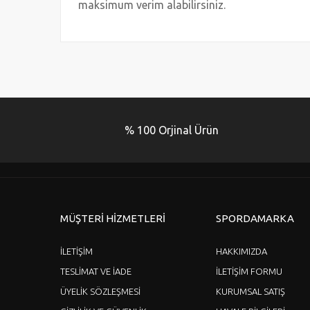
maksimum verim alabilirsiniz.
Bu ürünün fiyat bilgisi, resim, ürün açıklamalarında ve 
Görüş ve önerileriniz için teşekkür ederiz.
Ürün resmi kalitesiz, bozuk veya görüntülenemiyor.
Ürün açıklamasında eksik bilgiler bulunuyor.
% 100 Orjinal Ürün
Ürün bilgilerinde hatalar bulunuyor.
Ürün fiyatı diğer sitelerden daha pahalı.
Bu ürüne benzer farklı alternatifler olmalı.
MÜŞTERİ HİZMETLERİ
SPORDAMARKA
İLETİŞİM
HAKKIMIZDA
TESLİMAT VE İADE
İLETİŞİM FORMU
ÜYELİK SÖZLEŞMESİ
KURUMSAL SATIŞ