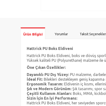
Ürün Bilgisi
Yorumlar
Taksit Seçenekler
Hattrick PU Boks Eldiveni
Hattrick PU Boks Eldiveni, boks ve dövüş sporl
Yüksek kaliteli PU (Polyurethane) malzeme ile 
Öne Çıkan Özellikler:
Dayanıklı PU Dış Yüzey:
PU malzeme, darbeleri
İdeal Fit:
Bilekleri destekleyen geniş kapanma 
Ergonomik Tasarım:
Eldivenin iç kısmı, elleri
Şık ve Modern Görünüm:
Şık tasarımı, spor 
Çeşitli Kullanım Alanları:
Boks, MMA, kickboks
Sizin İçin En İyi Performans:
Hattrick PU Boks Eldiveni, her seviyeden sporcu