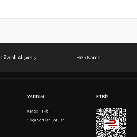
diğer konularda yetersiz gördüğünüz noktaları öneri formunu kullanarak tarafımı
Bu ürüne ilk yorumu siz yapın!
Yorum Yaz
Güvenli Alışveriş
Hızlı Kargo
YARDIM
ETBİS
Kargo Takibi
Sıkça Sorulan Sorular
Gönder