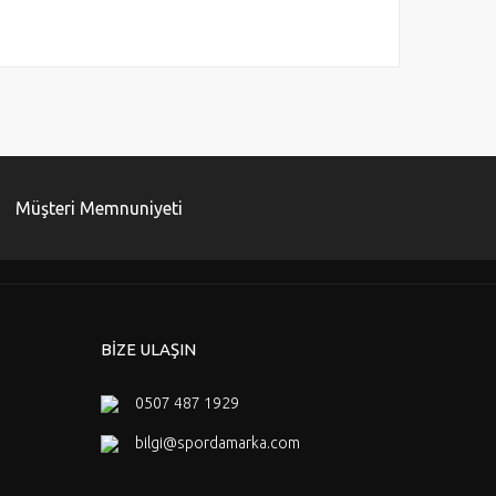
za iletebilirsiniz.
Müşteri Memnuniyeti
BİZE ULAŞIN
0507 487 1929
bilgi@spordamarka.com