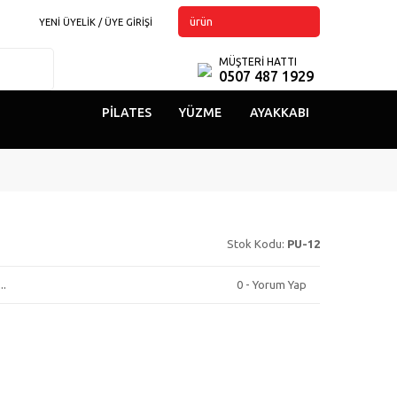
ürün
YENİ ÜYELİK / ÜYE GİRİŞİ
MÜŞTERİ HATTI
0507 487 1929
PILATES
YÜZME
AYAKKABI
Stok Kodu:
PU-12
..
0 - Yorum Yap