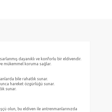
arlanmış dayanıklı ve konforlu bir eldivendir.
az ve mükemmel koruma sağlar.
nlarda bile rahatlık sunar.
yunca hareket özgürlüğü sunar.
lık sunar.
üşçü olun, bu eldiven ile antrenmanlarınızda