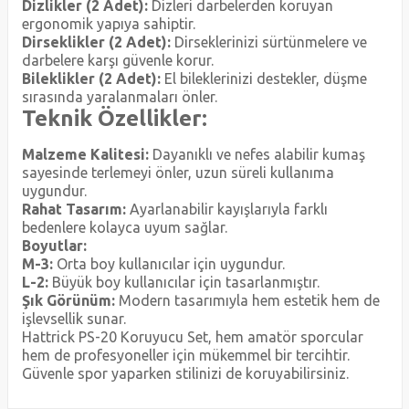
Dizlikler (2 Adet):
Dizleri darbelerden koruyan
ergonomik yapıya sahiptir.
Dirseklikler (2 Adet):
Dirseklerinizi sürtünmelere ve
darbelere karşı güvenle korur.
Bileklikler (2 Adet):
El bileklerinizi destekler, düşme
sırasında yaralanmaları önler.
Teknik Özellikler:
Malzeme Kalitesi:
Dayanıklı ve nefes alabilir kumaş
sayesinde terlemeyi önler, uzun süreli kullanıma
uygundur.
Rahat Tasarım:
Ayarlanabilir kayışlarıyla farklı
bedenlere kolayca uyum sağlar.
Boyutlar:
M-3:
Orta boy kullanıcılar için uygundur.
L-2:
Büyük boy kullanıcılar için tasarlanmıştır.
Şık Görünüm:
Modern tasarımıyla hem estetik hem de
işlevsellik sunar.
Hattrick PS-20 Koruyucu Set, hem amatör sporcular
hem de profesyoneller için mükemmel bir tercihtir.
Güvenle spor yaparken stilinizi de koruyabilirsiniz.