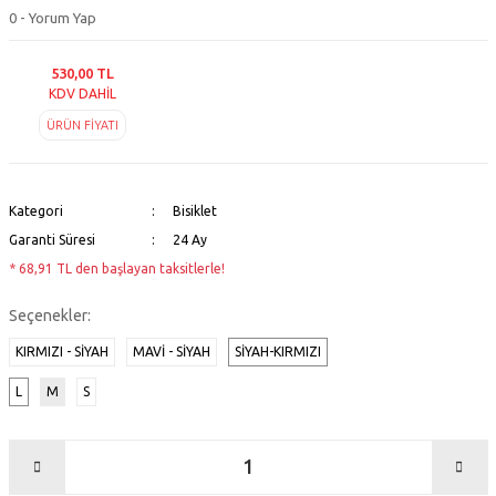
0 - Yorum Yap
530,00 TL
KDV DAHİL
ÜRÜN FİYATI
Kategori
Bisiklet
Garanti Süresi
24 Ay
* 68,91 TL den başlayan taksitlerle!
Seçenekler:
KIRMIZI - SIYAH
MAVI - SIYAH
SIYAH-KIRMIZI
L
M
S