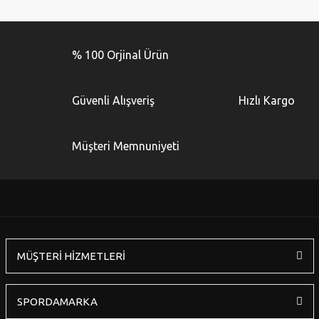
Bu ürünün fiyat bilgisi, resim, ürün açıklamalarında ve diğer
konularda yetersiz gördüğünüz noktaları öneri formunu
Bu ürüne ilk yorumu siz yapın!
kullanarak tarafımıza iletebilirsiniz.
% 100 Orjinal Ürün
Görüş ve önerileriniz için teşekkür ederiz.
Yorum Yaz
Ürün resmi kalitesiz, bozuk veya görüntülenemiyor.
Güvenli Alışveriş
Hızlı Kargo
Ürün açıklamasında eksik bilgiler bulunuyor.
Ürün bilgilerinde hatalar bulunuyor.
Müşteri Memnuniyeti
Ürün fiyatı diğer sitelerden daha pahalı.
Bu ürüne benzer farklı alternatifler olmalı.
MÜŞTERİ HİZMETLERİ
Gönder
SPORDAMARKA