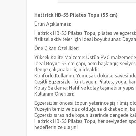
Hattrick HB-55 Pilates Topu (55 cm)
Ürün Açıklaması:
Hattrick HB-55 Pilates Topu, pilates ve egzersiz
fiziksel aktiviteler için ideal boyut sunar. Da
Öne Çıkan Özellikler:
Yüksek Kalite Malzeme: Üstün PVC malzemeden ü
İdeal Boyut: 55 cm çapı, hem başlangıç seviyesi
denge çalışmaları için idealdir.
Konforlu Kullanım: Yumuşak dokusu sayesinde k
Çeşitli Egzersizler İçin Uygun: Pilates, yoga, k
Kolay Saklama: Hafif ve kolay taşınabilir yapısı
Kullanım Önerileri:
Egzersizler öncesi topun yeterince şişirilmiş 
Yüzeyin temiz ve düz olduğuna dikkat edin, bu
Egzersiz sırasında topun üzerinde dengede ka
Hattrick HB-55 Pilates Topu, her seviyeden spor
hedeflerinize ulaşın!