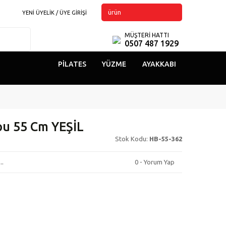
ürün
YENİ ÜYELİK / ÜYE GİRİŞİ
MÜŞTERİ HATTI
0507 487 1929
PILATES
YÜZME
AYAKKABI
pu 55 Cm YEŞİL
Stok Kodu:
HB-55-362
..
0 - Yorum Yap