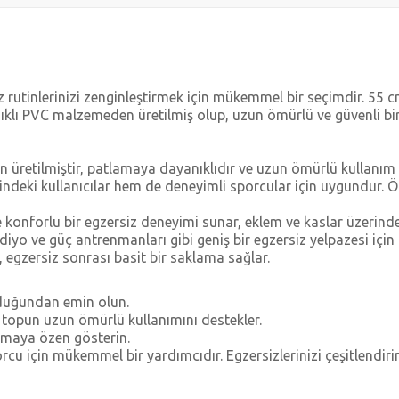
 rutinlerinizi zenginleştirmek için mükemmel bir seçimdir. 55 cm 
yanıklı PVC malzemeden üretilmiş olup, uzun ömürlü ve güvenli bir
retilmiştir, patlamaya dayanıklıdır ve uzun ömürlü kullanım 
ndeki kullanıcılar hem de deneyimli sporcular için uygundur. Öz
onforlu bir egzersiz deneyimi sunar, eklem ve kaslar üzerind
ardiyo ve güç antrenmanları gibi geniş bir egzersiz yelpazesi için
, egzersiz sonrası basit bir saklama sağlar.
olduğundan emin olun.
 topun uzun ömürlü kullanımını destekler.
lmaya özen gösterin.
cu için mükemmel bir yardımcıdır. Egzersizlerinizi çeşitlendirin