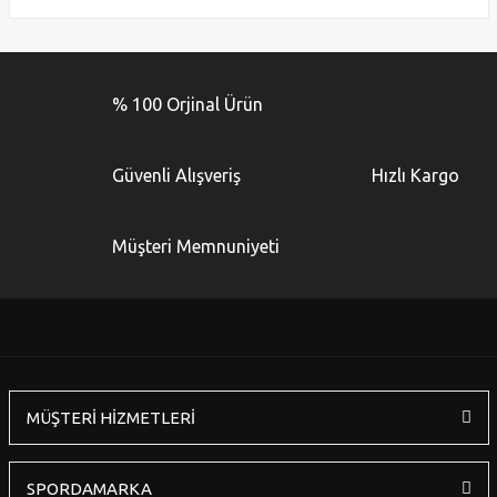
Bu ürünün fiyat bilgisi, resim, ürün açıklamalarında ve diğer
konularda yetersiz gördüğünüz noktaları öneri formunu
Bu ürüne ilk yorumu siz yapın!
kullanarak tarafımıza iletebilirsiniz.
% 100 Orjinal Ürün
Görüş ve önerileriniz için teşekkür ederiz.
Yorum Yaz
Ürün resmi kalitesiz, bozuk veya görüntülenemiyor.
Güvenli Alışveriş
Hızlı Kargo
Ürün açıklamasında eksik bilgiler bulunuyor.
Ürün bilgilerinde hatalar bulunuyor.
Müşteri Memnuniyeti
Ürün fiyatı diğer sitelerden daha pahalı.
Bu ürüne benzer farklı alternatifler olmalı.
MÜŞTERİ HİZMETLERİ
Gönder
SPORDAMARKA