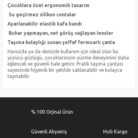
Çocuklara özel ergonomik tasarım
Su geçirmez silikon contalar
Ayarlanabilir elastik kafa bandı
Buhar yapmayan, net görüş sağlayan lensler
Taşıma kolaylığı sunan şeffaf fermuarlı çanta
Havuzda ya da denizde kullanım için ideal olan bu
yüzücü gözlüğü, çocuklarınızın yüzme deneyimini daha
eğlenceli ve güvenli hale getirir. Pratik taşıma çantası
sayesinde hijyenik bir şekilde saklanabilir ve kolayca
taşınabilir.
Bu ürünün fiyat bilgisi, resim, ürün açıklamalarında ve diğer
konularda yetersiz gördüğünüz noktaları öneri formunu
Bu ürüne ilk yorumu siz yapın!
kullanarak tarafımıza iletebilirsiniz.
% 100 Orjinal Ürün
Görüş ve önerileriniz için teşekkür ederiz.
Yorum Yaz
Ürün resmi kalitesiz, bozuk veya görüntülenemiyor.
Güvenli Alışveriş
Hızlı Kargo