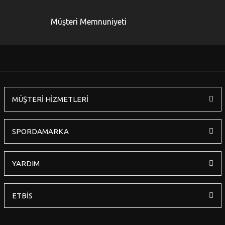
Ürün açıklamasında eksik bilgiler bulunuyor.
Ürün bilgilerinde hatalar bulunuyor.
Müşteri Memnuniyeti
Ürün fiyatı diğer sitelerden daha pahalı.
Bu ürüne benzer farklı alternatifler olmalı.
MÜŞTERİ HİZMETLERİ
Gönder
SPORDAMARKA
YARDIM
ETBİS