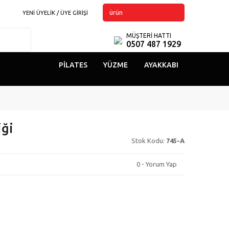
ürün
YENİ ÜYELİK / ÜYE GİRİŞİ
MÜŞTERİ HATTI
0507 487 1929
PILATES
YÜZME
AYAKKABI
iği
Stok Kodu:
745-A
0 - Yorum Yap