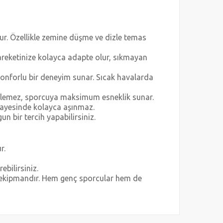
r. Özellikle zemine düşme ve dizle temas
hareketinize kolayca adapte olur, sıkmayan
 konforlu bir deneyim sunar. Sıcak havalarda
gellemez, sporcuya maksimum esneklik sunar.
 sayesinde kolayca aşınmaz.
gun bir tercih yapabilirsiniz.
r.
bilirsiniz.
u ekipmandır. Hem genç sporcular hem de
za iletebilirsiniz.