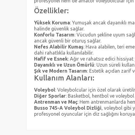
profesyonel hem de amatör voleybolcular için
Özellikler:
Yüksek Koruma
: Yumuşak ancak dayanıklı mal
halinde güvenlik sağlar.
Konforlu Tasarım
: Vücudun şekline uyum sağl
ancak güvenli bir oturuş sağlar.
Nefes Alabilir Kumaş
: Hava alabilen, teri em
dahi rahatlıkla kullanılabilir.
Hafif ve Esnek
: Ağır ve rahatsız edici hissi
Dayanıklı ve Uzun Ömürlü
: Uzun süreli kulla
Şık ve Modern Tasarım
: Estetik açıdan zarif v
Kullanım Alanları:
Voleybol
: Voleybolcular için özel olarak üretil
Diğer Sporlar
: Basketbol, hentbol ve voleybol 
Antrenman ve Maç
: Hem antrenmanlarda hem 
Busso 745-A Voleybol Dizliği
, voleybol gibi
profesyonel oyuncular için diz sağlığını koruya
Bu ürünün fiyat bilgisi, resim, ürün açıklamalarında ve 