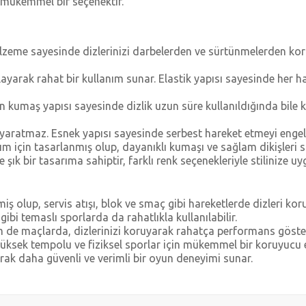
 mükemmel bir seçenektir.
zeme sayesinde dizlerinizi darbelerden ve sürtünmelerden koru
ayarak rahat bir kullanım sunar. Elastik yapısı sayesinde her 
en kumaş yapısı sayesinde dizlik uzun süre kullanıldığında bile
yat yaratmaz. Esnek yapısı sayesinde serbest hareket etmeyi en
nım için tasarlanmış olup, dayanıklı kumaşı ve sağlam dikişleri
e şık bir tasarıma sahiptir, farklı renk seçenekleriyle stilinize uy
miş olup, servis atışı, blok ve smaç gibi hareketlerde dizleri koru
gibi temaslı sporlarda da rahatlıkla kullanılabilir.
de maçlarda, dizlerinizi koruyarak rahatça performans göstere
 yüksek tempolu ve fiziksel sporlar için mükemmel bir koruyuc
rak daha güvenli ve verimli bir oyun deneyimi sunar.
diğer konularda yetersiz gördüğünüz noktaları öneri formunu kullanarak tarafımı