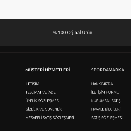
Görüş ve önerileriniz için teşekkür ederiz.
Ürün resmi kalitesiz, bozuk veya görüntülenemiyor.
Ürün açıklamasında eksik bilgiler bulunuyor.
% 100 Orjinal Ürün
Ürün bilgilerinde hatalar bulunuyor.
Ürün fiyatı diğer sitelerden daha pahalı.
Bu ürüne benzer farklı alternatifler olmalı.
MÜŞTERİ HİZMETLERİ
SPORDAMARKA
İLETİŞİM
HAKKIMIZDA
TESLİMAT VE İADE
İLETİŞİM FORMU
ÜYELİK SÖZLEŞMESİ
KURUMSAL SATIŞ
GİZLİLİK VE GÜVENLİK
HAVALE BİLGİLERİ
MESAFELİ SATIŞ SÖZLEŞMESİ
SATIŞ SÖZLEŞMESİ