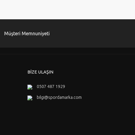
Müşteri Memnuniyeti
BİZE ULAŞIN
0507 487 1929
bilgi@spordamarka.com