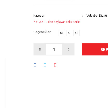
Kategori
Voleybol Dizliği
* 41,47 TL den başlayan taksitlerle!
Seçenekler:
M
S
XS
SE