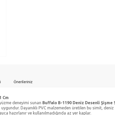
i
Önerileriniz
51 Cm
bir yüzme deneyimi sunan
Buffalo B-1190 Deniz Desenli Şişme 
in uygundur. Dayanıklı PVC malzemeden üretilen bu simit, deniz
olayca hazırlanır ve kullanılmadığında az yer kaplar.