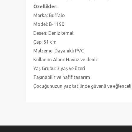
Özellikler:
Marka: Buffalo
Model: B-1190
Desen: Deniz temalı
Çap: 51 cm
Malzeme: Dayanıklı PVC
Kullanım Alanı: Havuz ve deniz
Yaş Grubu: 3 yaş ve üzeri
Taşınabilir ve hafif tasarım
Çocuğunuzun yaz tatilinde güvenli ve eğlenceli
Bu ürünün fiyat bilgisi, resim, ürün açıklamalarında ve 
Görüş ve önerileriniz için teşekkür ederiz.
Ürün resmi kalitesiz, bozuk veya görüntülenemiyor.