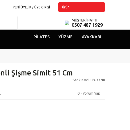
ürün
YENİ ÜYELİK / ÜYE GİRİŞİ
MÜŞTERİ HATTI
0507 487 1929
PILATES
YÜZME
AYAKKABI
nli Şişme Simit 51 Cm
Stok Kodu:
B-1190
.
0 - Yorum Yap