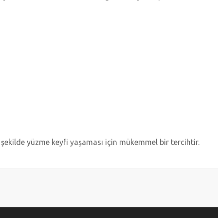
 şekilde yüzme keyfi yaşaması için mükemmel bir tercihtir.
diğer konularda yetersiz gördüğünüz noktaları öneri formunu kullanarak tarafımı
Bu ürüne ilk yorumu siz yapın!
Yorum Yaz