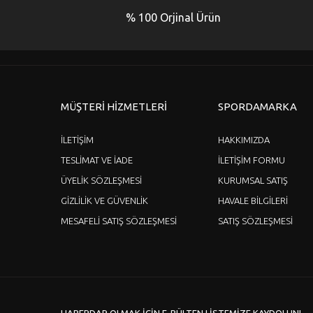
Ürün açıklamasında eksik bilgiler bulunuyor.
% 100 Orjinal Ürün
Ürün bilgilerinde hatalar bulunuyor.
Ürün fiyatı diğer sitelerden daha pahalı.
Bu ürüne benzer farklı alternatifler olmalı.
MÜŞTERİ HİZMETLERİ
SPORDAMARKA
İLETİŞİM
HAKKIMIZDA
TESLİMAT VE İADE
İLETİŞİM FORMU
ÜYELİK SÖZLEŞMESİ
KURUMSAL SATIŞ
GİZLİLİK VE GÜVENLİK
HAVALE BİLGİLERİ
MESAFELİ SATIŞ SÖZLEŞMESİ
SATIŞ SÖZLEŞMESİ
HABERDAR OLMAK İÇİN E-BÜLTEN LİSTEMİZE KAYDOLUN!