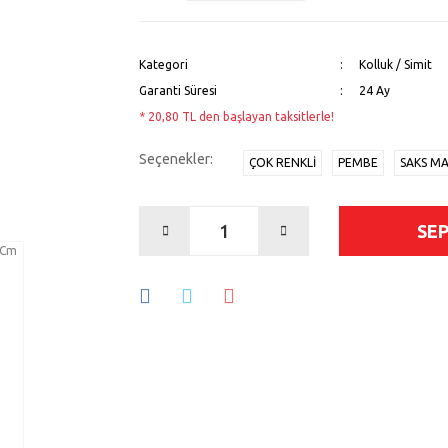
Kategori
Kolluk / Simit
Garanti Süresi
24 Ay
* 20,80 TL den başlayan taksitlerle!
Seçenekler:
ÇOK RENKLI
PEMBE
SAKS MA
SE