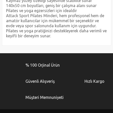
Kaymaz yüzey özelliği sayesinde stabilite sunar
140x50 cm boyutları, geniş bir çalışma alanı sunar
Pilates ve yoga egzersizleri için idealdir
Attack Sport Pilates Minderi, hem profesyonel hem de
amatör kullanıcılar için mükemmel bir seçenektir ve
evde veya spor salonunda kullanım için uygundur.
Pilates ve yoga pratiğinizi destekleyerek daha verimli ve
keyifli bir deneyim sunar.
Bu ürünün fiyat bilgisi, resim, ürün açıklamalarında ve diğer
konularda yetersiz gördüğünüz noktaları öneri formunu
Bu ürüne ilk yorumu siz yapın!
kullanarak tarafımıza iletebilirsiniz.
% 100 Orjinal Ürün
Görüş ve önerileriniz için teşekkür ederiz.
Yorum Yaz
Ürün resmi kalitesiz, bozuk veya görüntülenemiyor.
Güvenli Alışveriş
Hızlı Kargo
Ürün açıklamasında eksik bilgiler bulunuyor.
Ürün bilgilerinde hatalar bulunuyor.
Müşteri Memnuniyeti
Ürün fiyatı diğer sitelerden daha pahalı.
Bu ürüne benzer farklı alternatifler olmalı.