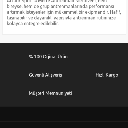
Attack Sport 4 Metre Antrenman Merdiveni, hem
bireysel hem de grup antrenmanlarında performansı
artırmak isteyenler için mükemmel bir ekipmandır. Hafif,
taşınabilir ve dayanıklı yapısıyla antrenman rutininize
kolayca entegre edilebilir.
Bu ürünün fiyat bilgisi, resim, ürün açıklamalarında ve diğer
konularda yetersiz gördüğünüz noktaları öneri formunu
Bu ürüne ilk yorumu siz yapın!
kullanarak tarafımıza iletebilirsiniz.
% 100 Orjinal Ürün
Görüş ve önerileriniz için teşekkür ederiz.
Yorum Yaz
Ürün resmi kalitesiz, bozuk veya görüntülenemiyor.
Güvenli Alışveriş
Hızlı Kargo
Ürün açıklamasında eksik bilgiler bulunuyor.
Ürün bilgilerinde hatalar bulunuyor.
Müşteri Memnuniyeti
Ürün fiyatı diğer sitelerden daha pahalı.
Bu ürüne benzer farklı alternatifler olmalı.