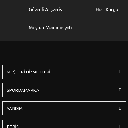
Yorum Yaz
Ürün resmi kalitesiz, bozuk veya görüntülenemiyor.
Güvenli Alışveriş
Hızlı Kargo
Ürün açıklamasında eksik bilgiler bulunuyor.
Ürün bilgilerinde hatalar bulunuyor.
Müşteri Memnuniyeti
Ürün fiyatı diğer sitelerden daha pahalı.
Bu ürüne benzer farklı alternatifler olmalı.
MÜŞTERİ HİZMETLERİ
Gönder
SPORDAMARKA
YARDIM
ETBİS