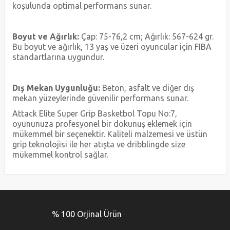
koşulunda optimal performans sunar.
Boyut ve Ağırlık:
Çap: 75-76,2 cm; Ağırlık: 567-624 gr.
Bu boyut ve ağırlık, 13 yaş ve üzeri oyuncular için FIBA
standartlarına uygundur.
Dış Mekan Uygunluğu:
Beton, asfalt ve diğer dış
mekan yüzeylerinde güvenilir performans sunar.
Attack Elite Super Grip Basketbol Topu No:7,
oyununuza profesyonel bir dokunuş eklemek için
mükemmel bir seçenektir. Kaliteli malzemesi ve üstün
grip teknolojisi ile her atışta ve dribblingde size
mükemmel kontrol sağlar.
Bu ürünün fiyat bilgisi, resim, ürün açıklamalarında ve diğer
konularda yetersiz gördüğünüz noktaları öneri formunu
Bu ürüne ilk yorumu siz yapın!
kullanarak tarafımıza iletebilirsiniz.
% 100 Orjinal Ürün
Görüş ve önerileriniz için teşekkür ederiz.