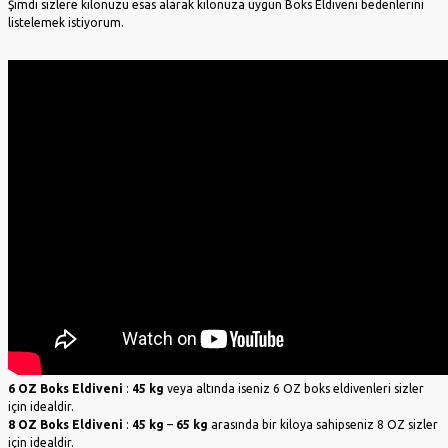
Şimdi sizlere kilonuzu esas alarak kilonuza uygun Boks Eldiveni bedenlerini
Hentbol Kaleleri
listelemek istiyorum.
Neopren
Tenis Direkleri
Top Taşıma
Sepeti & Filesi
Yedek Oyuncu
Kulübeleri
6 OZ Boks Eldiveni
:
45 kg
veya altında iseniz 6 OZ boks eldivenleri sizler
için idealdir.
8 OZ Boks Eldiveni
:
45 kg
–
65 kg
arasında bir kiloya sahipseniz 8 OZ sizler
için idealdir.