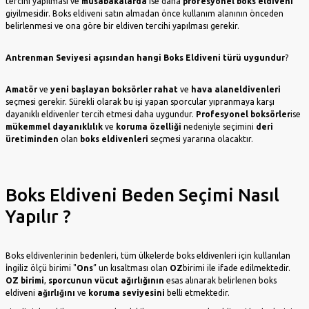
tercihi yapılması ve
müsabakalarda
ise daha
profesyonel
boks eldiveni
Fitness
Yüzme Tahtası
Sweatshirt
Tozluk
giyilmesidir. Boks eldiveni satın almadan önce kullanım alanının önceden
Skorbord
Voleybol
belirlenmesi ve ona göre bir eldiven tercihi yapılması gerekir.
Boks
Ekipman
Basketbol
Eşofmanı
Futbol Şortu
Kondisyon Aletleri
Eşofmanı
Antrenman Seviyesi açısından hangi Boks Eldiveni
türü uygundur
?
Kick Boks
Deniz Botu
Futbol Eşofmanı
Slalom Takımı
Ayakkabı
Amatör
ve
yeni başlayan boksörler rahat
ve
hava alan
eldivenleri
Futbol Forması
Kupa-Madalya
seçmesi gerekir. Sürekli olarak bu işi yapan sporcular yıpranmaya karşı
dayanıklı eldivenler tercih etmesi daha uygundur.
Profesyonel boksörler
ise
Futbol Sweatshirt
mükemmel dayanıklılık
ve
koruma özelliği
nedeniyle seçimini
deri
Suluk-Shaker
üretiminden
olan
boks eldivenleri
seçmesi yararına olacaktır.
Sporcu Çantası
Hakem
Boks Eldiveni Beden Seçimi Nasıl
Malzemeleri
Yapılır ?
Antrenör
Malzemeleri
Boks eldivenlerinin bedenleri, tüm ülkelerde boks eldivenleri için kullanılan
Direnç Lastiği
İngiliz ölçü birimi "
Ons
” un kısaltması olan
OZ
birimi ile ifade edilmektedir.
OZ birimi
,
sporcunun vücut
ağırlığının
esas alınarak belirlenen boks
eldiveni
ağırlığını
ve
koruma seviyesini
belli etmektedir.
Futbol Kaleleri